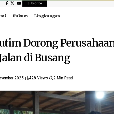
Subscribe
omi
Hukum
Lingkungan
utim Dorong Perusahaan
Jalan di Busang
ovember 2025
428 Views
2 Min Read