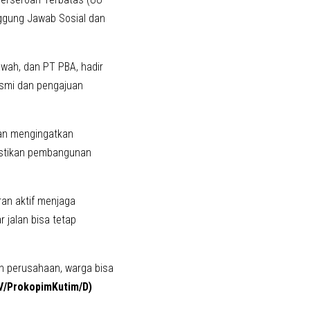
ggung Jawab Sosial dan
wah, dan PT PBA, hadir
smi dan pengajuan
dan mengingatkan
astikan pembangunan
an aktif menjaga
r jalan bisa tetap
h perusahaan, warga bisa
V/ProkopimKutim/D)