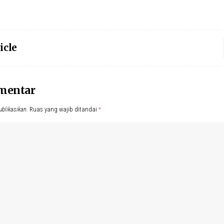
icle
omentar
ublikasikan.
Ruas yang wajib ditandai
*