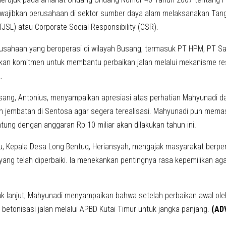
wajibkan perusahaan di sektor sumber daya alam melaksanakan Tan
JSL) atau Corporate Social Responsibility (CSR).
usahaan yang beroperasi di wilayah Busang, termasuk PT HPM, PT Sa
an komitmen untuk membantu perbaikan jalan melalui mekanisme re
.
sang, Antonius, menyampaikan apresiasi atas perhatian Mahyunadi 
jembatan di Sentosa agar segera terealisasi. Mahyunadi pun mem
tung dengan anggaran Rp 10 miliar akan dilakukan tahun ini.
u, Kepala Desa Long Bentuq, Heriansyah, mengajak masyarakat berper
 yang telah diperbaiki. Ia menekankan pentingnya rasa kepemilikan aga
ak lanjut, Mahyunadi menyampaikan bahwa setelah perbaikan awal ole
betonisasi jalan melalui APBD Kutai Timur untuk jangka panjang.
(AD