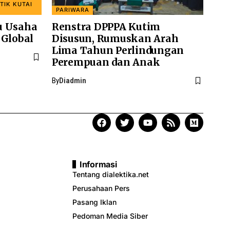
TIK KUTAI
PARIWARA
u Usaha
Renstra DPPPA Kutim
 Global
Disusun, Rumuskan Arah
Lima Tahun Perlindungan
Perempuan dan Anak
By
Diadmin
Informasi
Tentang dialektika.net
Perusahaan Pers
Pasang Iklan
Pedoman Media Siber