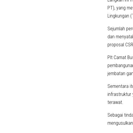
PT), yang me
Lingkungan (T
Sejumlah per
dan menyatak
proposal CSR
Plt Camat Bu
pembangunan 
jembatan gan
Sementara it
infrastruktur
terawat.
Sebagai tind
mengusulkan 