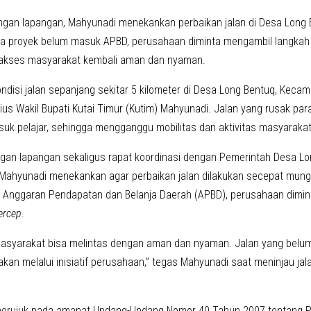
ungan lapangan, Mahyunadi menekankan perbaikan jalan di Desa Long
ika proyek belum masuk APBD, perusahaan diminta mengambil langkah
akses masyarakat kembali aman dan nyaman.
disi jalan sepanjang sekitar 5 kilometer di Desa Long Bentuq, Keca
ius Wakil Bupati Kutai Timur (Kutim) Mahyunadi. Jalan yang rusak parah 
suk pelajar, sehingga mengganggu mobilitas dan aktivitas masyarakat
gan lapangan sekaligus rapat koordinasi dengan Pemerintah Desa Lo
Mahyunadi menekankan agar perbaikan jalan dilakukan secepat mungk
Anggaran Pendapatan dan Belanja Daerah (APBD), perusahaan dimin
ercep
.
masyarakat bisa melintas dengan aman dan nyaman. Jalan yang belu
jakan melalui inisiatif perusahaan,” tegas Mahyunadi saat meninjau 
merujuk pada amanat Undang-Undang Nomor 40 Tahun 2007 tentang P