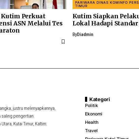
PARIWARA DINAS KOMINFO PERS
TIMUR
Kutim Perkuat
Kutim Siapkan Pelak
nsi ASN Melalui Tes
Lokal Hadapi Standar
araton
By
Diadmin
Kategori
Politik
ngka, justru melenyapkannya,
Ekonomi
saling pengertian.
Health
tara, Kutai Timur, Kaltim.
Travel
Pariwara Kutai Timur