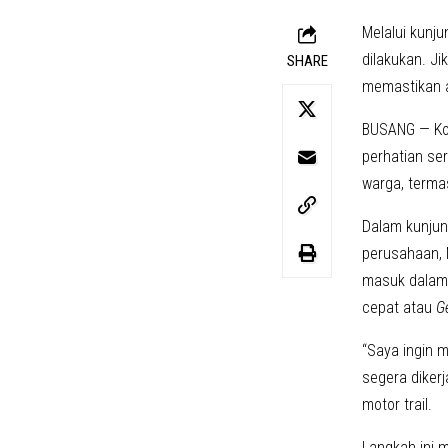
Melalui kunj
dilakukan. J
SHARE
memastikan 
BUSANG — Kon
perhatian ser
warga, terma
Dalam kunjun
perusahaan, 
masuk dalam 
cepat atau
G
“Saya ingin 
segera diker
motor trail.
Langkah ini 