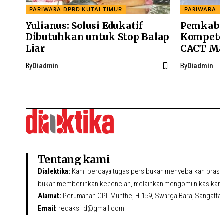
PARIWARA DPRD KUTAI TIMUR
PARIWARA
Yulianus: Solusi Edukatif
Pemkab 
Dibutuhkan untuk Stop Balap
Kompete
Liar
CACT M
By
Diadmin
By
Diadmin
Tentang kami
Dialektika:
Kami percaya tugas pers bukan menyebarkan prasa
bukan membenihkan kebencian, melainkan mengomunikasikan 
Alamat:
Perumahan GPL Munthe, H-159, Swarga Bara, Sangatta U
Email:
redaksi_d@gmail.com