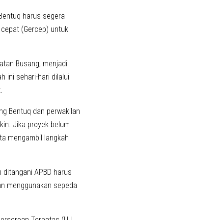
 Bentuq harus segera
 cepat (Gercep) untuk
matan Busang, menjadi
ini sehari-hari dilalui
.
ng Bentuq dan perwakilan
in. Jika proyek belum
ta mengambil langkah
m ditangani APBD harus
jalan menggunakan sepeda
erseroan Terbatas (UU