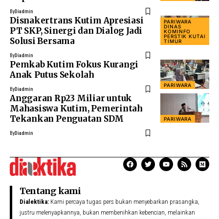
By
Diadmin
Disnakertrans Kutim Apresiasi
PARIWARA
DINAS
PT SKP, Sinergi dan Dialog Jadi
KOMINFO
PERSTIK KUTAI
Solusi Bersama
TIMUR
By
Diadmin
Pemkab Kutim Fokus Kurangi
Anak Putus Sekolah
PARIWARA
By
Diadmin
Anggaran Rp23 Miliar untuk
Mahasiswa Kutim, Pemerintah
Tekankan Penguatan SDM
PARIWARA
By
Diadmin
Tentang kami
Dialektika:
Kami percaya tugas pers bukan menyebarkan prasangka,
justru melenyapkannya, bukan membenihkan kebencian, melainkan