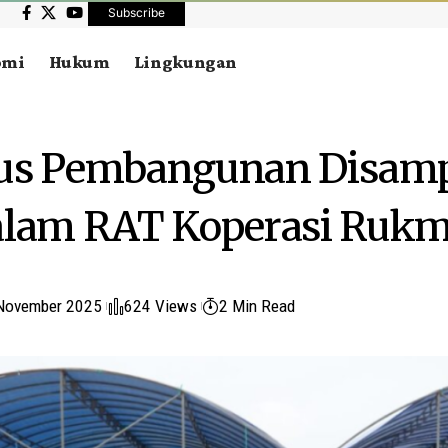
Subscribe
omi
Hukum
Lingkungan
kus Pembangunan Disam
alam RAT Koperasi Rukm
November 2025
624 Views
2 Min Read