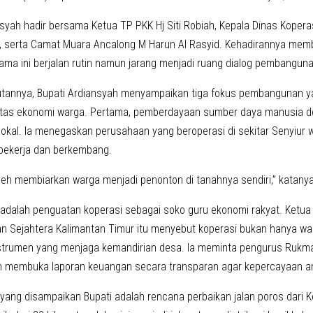
nsyah hadir bersama Ketua TP PKK Hj Siti Robiah, Kepala Dinas Koper
, serta Camat Muara Ancalong M Harun Al Rasyid. Kehadirannya membe
ama ini berjalan rutin namun jarang menjadi ruang dialog pembangunan
annya, Bupati Ardiansyah menyampaikan tiga fokus pembangunan ya
itas ekonomi warga. Pertama, pemberdayaan sumber daya manusia des
 lokal. Ia menegaskan perusahaan yang beroperasi di sekitar Senyiur 
bekerja dan berkembang.
oleh membiarkan warga menjadi penonton di tanahnya sendiri,” katanya
adalah penguatan koperasi sebagai soko guru ekonomi rakyat. Ketu
lan Sejahtera Kalimantan Timur itu menyebut koperasi bukan hanya 
strumen yang menjaga kemandirian desa. Ia meminta pengurus Rukma
an membuka laporan keuangan secara transparan agar kepercayaan an
yang disampaikan Bupati adalah rencana perbaikan jalan poros dari Ke