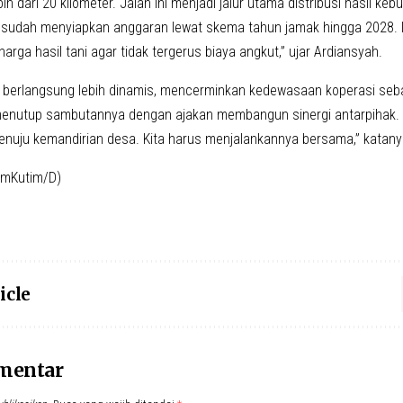
ih dari 20 kilometer. Jalan ini menjadi jalur utama distribusi hasil keb
 sudah menyiapkan anggaran lewat skema tahun jamak hingga 2028. In
rga hasil tani agar tidak tergerus biaya angkut,” ujar Ardiansyah.
i berlangsung lebih dinamis, mencerminkan kedewasaan koperasi seb
enutup sambutannya dengan ajakan membangun sinergi antarpihak. 
nuju kemandirian desa. Kita harus menjalankannya bersama,” katany
imKutim/D)
icle
omentar