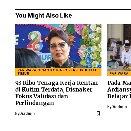
You Might Also Like
PARIWARA DINAS KOMINFO PERSTIK KUTAI
TIMUR
PARIWARA
93 Ribu Tenaga Kerja Rentan
Pada Ma
di Kutim Terdata, Disnaker
Ardians
Fokus Validasi dan
Belajar 
Perlindungan
By
Diadmin
By
Diadmin