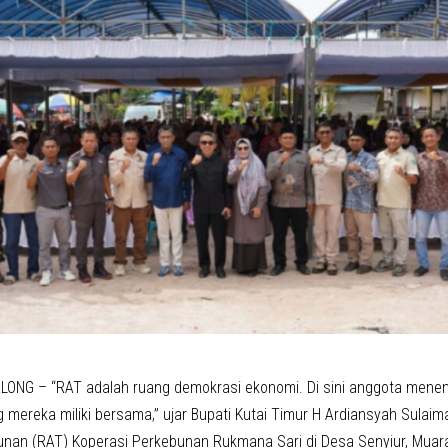
ONG – “RAT adalah ruang demokrasi ekonomi. Di sini anggota mene
 mereka miliki bersama,” ujar Bupati Kutai Timur H Ardiansyah Sula
nan (RAT) Koperasi Perkebunan Rukmana Sari di Desa Senyiur, Muar