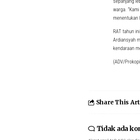
sepanjang leb
warga. “Kami
menentukan ha
RAT tahun in
Ardiansyah m
kendaraan me
(ADV/Prokop
Share This Art
Tidak ada k