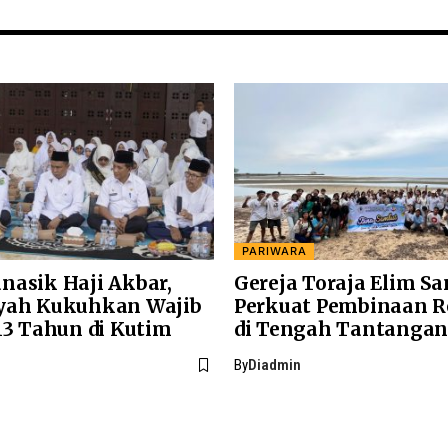
PARIWARA
nasik Haji Akbar,
Gereja Toraja Elim S
yah Kukuhkan Wajib
Perkuat Pembinaan 
13 Tahun di Kutim
di Tengah Tantanga
By
Diadmin