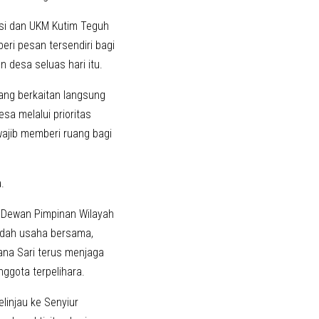
asi dan UKM Kutim Teguh
ri pesan tersendiri bagi
 desa seluas hari itu.
ng berkaitan langsung
a melalui prioritas
wajib memberi ruang bagi
.
a Dewan Pimpinan Wilayah
wadah usaha bersama,
na Sari terus menjaga
ggota terpelihara.
linjau ke Senyiur