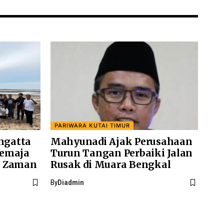
PARIWARA KUTAI TIMUR
angatta
Mahyunadi Ajak Perusahaan
Remaja
Turun Tangan Perbaiki Jalan
n Zaman
Rusak di Muara Bengkal
By
Diadmin