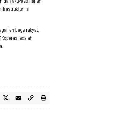
un dan aktivitas harian
frastruktur ini
agai lembaga rakyat.
“Koperasi adalah
a.