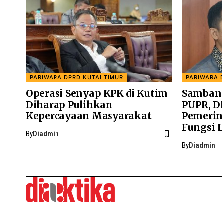
PARIWARA DPRD KUTAI TIMUR
PARIWARA 
Operasi Senyap KPK di Kutim
Samban
Diharap Pulihkan
PUPR, D
Kepercayaan Masyarakat
Pemerin
Fungsi 
By
Diadmin
By
Diadmin