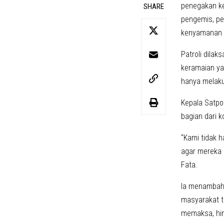
penegakan ket
SHARE
pengemis, pe
kenyamanan s
Patroli dilak
keramaian yan
hanya melaku
Kepala Satpo
bagian dari 
“Kami tidak 
agar mereka 
Fata.
Ia menambahk
masyarakat t
memaksa, hin