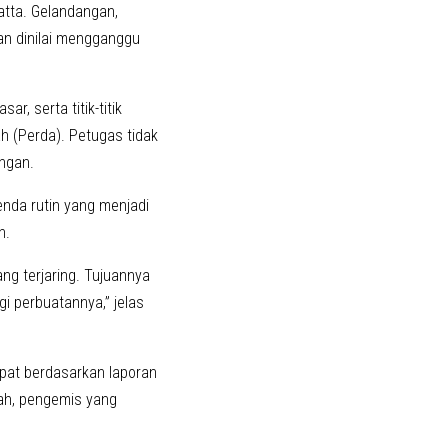
gatta. Gelandangan,
an dinilai mengganggu
r, serta titik-titik
h (Perda). Petugas tidak
ngan.
enda rutin yang menjadi
n.
ng terjaring. Tujuannya
 perbuatannya,” jelas
epat berdasarkan laporan
rah, pengemis yang