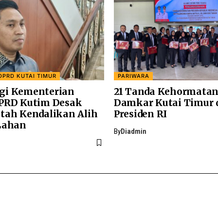
DPRD KUTAI TIMUR
PARIWARA
gi Kementerian
21 Tanda Kehormatan
PRD Kutim Desak
Damkar Kutai Timur 
tah Kendalikan Alih
Presiden RI
Lahan
By
Diadmin