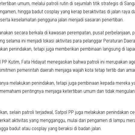
ertiban umum, melalui patroli rutin di sejumlah titik strategis di San
ngamen, hingga badut cosplay yang kerap beraktivitas di jalan raya d
erta keselamatan pengguna jalan menjadi sasaran penertiban.
sanakan secara berkala di kawasan perempatan, pusat perbelanjaan, pasa
g selama ini menjadi lokasi aktivitas para pelanggar Peraturan Daera
kan penindakan, tetapi juga memberikan pembinaan langsung di lapa
l PP Kutim, Fata Hidayat menegaskan bahwa patroli ini merupakan ag
komitmen pemerintah daerah menjaga wajah kota tetap tertib dan ama
hanya melakukan penindakan, tetapi juga pembinaan kepada mereka ya
memahami pentingnya menjaga ketertiban umum dan tidak mengulangi
an, selain patroli terjadwal, Satpol PP juga melakukan penindakan c
erkait aktivitas yang mengganggu, mulai dari pengamen di lampu me
gga badut atau cosplay yang beraksi di badan jalan.