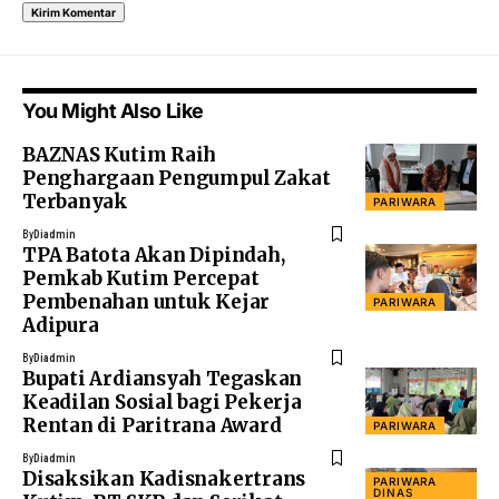
You Might Also Like
BAZNAS Kutim Raih
Penghargaan Pengumpul Zakat
Terbanyak
PARIWARA
By
Diadmin
TPA Batota Akan Dipindah,
Pemkab Kutim Percepat
Pembenahan untuk Kejar
PARIWARA
Adipura
By
Diadmin
Bupati Ardiansyah Tegaskan
Keadilan Sosial bagi Pekerja
Rentan di Paritrana Award
PARIWARA
By
Diadmin
Disaksikan Kadisnakertrans
PARIWARA
DINAS