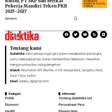
Kutim, PT SKP dan Serikat
KOMINFO
PERSTIK KUTAI
Pekerja Mandiri Teken PKB
TIMUR
2025–2027
By
Diadmin
Tentang kami
Dialektika:
Kami percaya tugas pers bukan menyebarkan prasangka,
justru melenyapkannya, bukan membenihkan kebencian, melainkan
mengomunikasikan saling pengertian.
Alamat:
Perumahan GPL Munthe, H-159, Swarga Bara, Sangatta Utara,
Kutai Timur, Kaltim.
Email:
redaksi_d@gmail.com
Kategori
Informasi
Politik
Tentang dialektika.net
Ekonomi
Perusahaan Pers
Health
Pasang Iklan