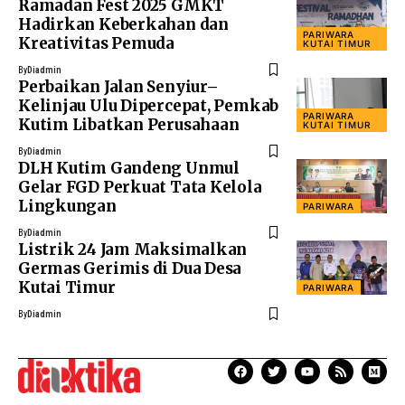
Ramadan Fest 2025 GMKT
Hadirkan Keberkahan dan
PARIWARA
Kreativitas Pemuda
KUTAI TIMUR
By
Diadmin
Perbaikan Jalan Senyiur–
Kelinjau Ulu Dipercepat, Pemkab
PARIWARA
Kutim Libatkan Perusahaan
KUTAI TIMUR
By
Diadmin
DLH Kutim Gandeng Unmul
Gelar FGD Perkuat Tata Kelola
Lingkungan
PARIWARA
By
Diadmin
Listrik 24 Jam Maksimalkan
Germas Gerimis di Dua Desa
Kutai Timur
PARIWARA
By
Diadmin