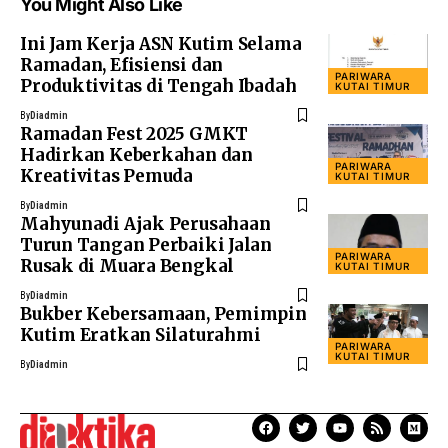
You Might Also Like
Ini Jam Kerja ASN Kutim Selama
Ramadan, Efisiensi dan
PARIWARA
Produktivitas di Tengah Ibadah
KUTAI TIMUR
By
Diadmin
Ramadan Fest 2025 GMKT
Hadirkan Keberkahan dan
PARIWARA
Kreativitas Pemuda
KUTAI TIMUR
By
Diadmin
Mahyunadi Ajak Perusahaan
Turun Tangan Perbaiki Jalan
PARIWARA
Rusak di Muara Bengkal
KUTAI TIMUR
By
Diadmin
Bukber Kebersamaan, Pemimpin
Kutim Eratkan Silaturahmi
PARIWARA
KUTAI TIMUR
By
Diadmin