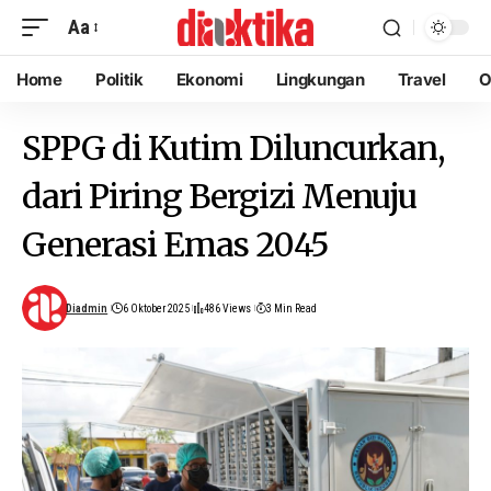
Aa
Home
Politik
Ekonomi
Lingkungan
Travel
O
SPPG di Kutim Diluncurkan,
dari Piring Bergizi Menuju
Generasi Emas 2045
Diadmin
6 Oktober 2025
486 Views
3 Min Read