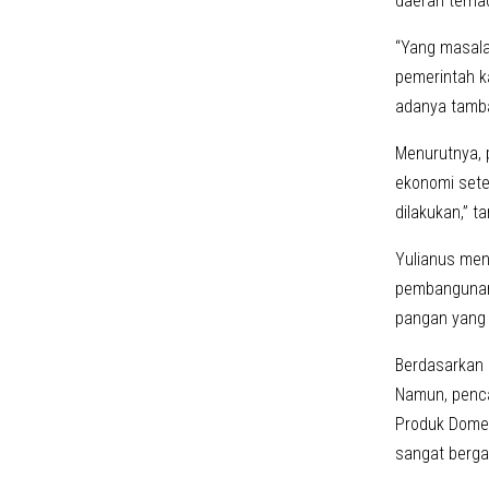
daerah terhad
“Yang masala
pemerintah k
adanya tamba
Menurutnya, 
ekonomi sete
dilakukan,” 
Yulianus men
pembangunan 
pangan yang b
Berdasarkan 
Namun, penca
Produk Domes
sangat berga