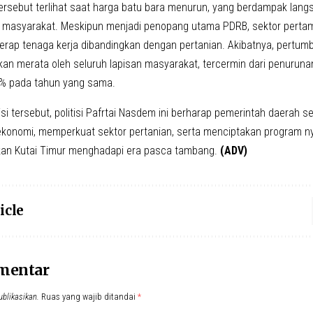
ersebut terlihat saat harga batu bara menurun, yang berdampak langs
i masyarakat. Meskipun menjadi penopang utama PDRB, sektor pertam
rap tenaga kerja dibandingkan dengan pertanian. Akibatnya, pertum
kan merata oleh seluruh lapisan masyarakat, tercermin dari penuruna
5% pada tahun yang sama.
si tersebut, politisi Pafrtai Nasdem ini berharap pemerintah daerah 
i ekonomi, memperkuat sektor pertanian, serta menciptakan program n
an Kutai Timur menghadapi era pasca tambang.
(ADV)
icle
omentar
ublikasikan.
Ruas yang wajib ditandai
*