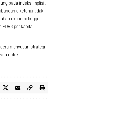
ung pada indeks implisit
bangan diketahui tidak
buhan ekonomi tinggi
n PDRB per kapita
segera menyusun strategi
yata untuk