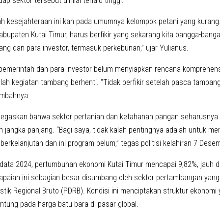
ap sektor tersebut dinilai terlalu tinggi.
h kesejahteraan ini kan pada umumnya kelompok petani yang kurang
abupaten Kutai Timur, harus berfikir yang sekarang kita bangga-bang
ng dan para investor, termasuk perkebunan,” ujar Yulianus.
pemerintah dan para investor belum menyiapkan rencana komprehensif
lah kegiatan tambang berhenti. “Tidak berfikir setelah pasca tamban
tambahnya.
egaskan bahwa sektor pertanian dan ketahanan pangan seharusnya m
jangka panjang. “Bagi saya, tidak kalah pentingnya adalah untuk 
erkelanjutan dan ini program belum,” tegas politisi kelahiran 7 Desem
data 2024, pertumbuhan ekonomi Kutai Timur mencapai 9,82%, jauh di 
paian ini sebagian besar disumbang oleh sektor pertambangan yan
tik Regional Bruto (PDRB). Kondisi ini menciptakan struktur ekonomi
ntung pada harga batu bara di pasar global.