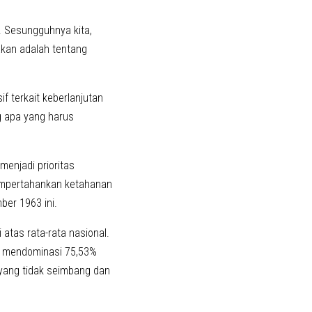
. Sesungguhnya kita,
akan adalah tentang
 terkait keberlanjutan
g apa yang harus
enjadi prioritas
mempertahankan ketahanan
ber 1963 ini.
atas rata-rata nasional.
g mendominasi 75,53%
 yang tidak seimbang dan