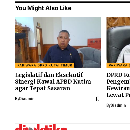
You Might Also Like
PARIWARA DPRD KUTAI TIMUR
PARIWARA 
Legislatif dan Eksekutif
DPRD K
Sinergi Kawal APBD Kutim
Pengem
agar Tepat Sasaran
Kewira
Lewat P
By
Diadmin
By
Diadmin