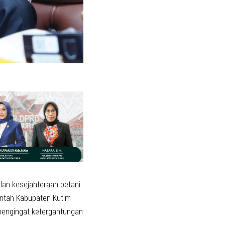
alan kesejahteraan petani
intah Kabupaten Kutim
mengingat ketergantungan