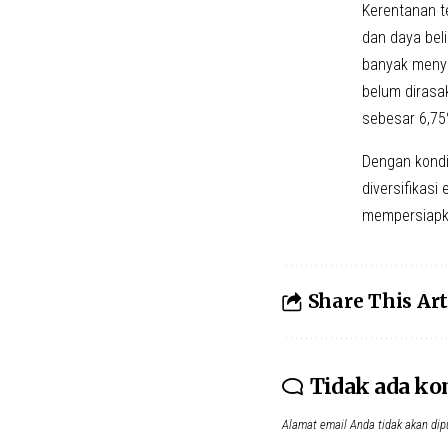
Kerentanan t
dan daya bel
banyak menye
belum dirasa
sebesar 6,7
Dengan kondi
diversifikas
mempersiapk
Share This Art
Tidak ada k
Alamat email Anda tidak akan dip