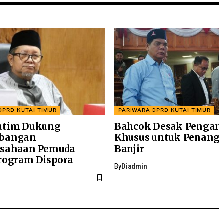
DPRD KUTAI TIMUR
PARIWARA DPRD KUTAI TIMUR
utim Dukung
Bahcok Desak Penga
bangan
Khusus untuk Penan
usahaan Pemuda
Banjir
rogram Dispora
By
Diadmin