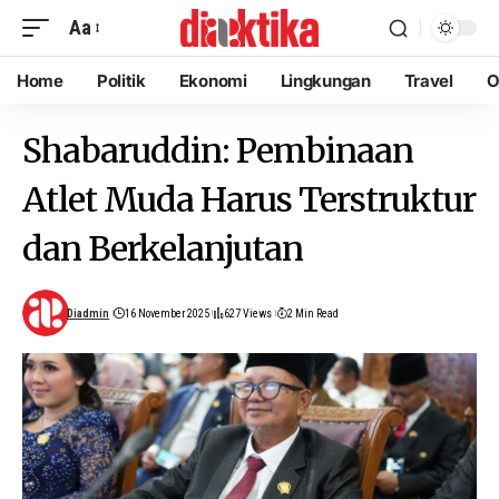
Aa
Home
Politik
Ekonomi
Lingkungan
Travel
O
Shabaruddin: Pembinaan
Atlet Muda Harus Terstruktur
dan Berkelanjutan
Diadmin
16 November 2025
627 Views
2 Min Read