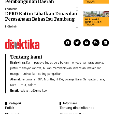
Pembangunan Daerah
TIMUR
By
Diadmin
DPRD Kutim Libatkan Dinas dan
Perusahaan Bahas Isu Tambang
PARIWARA
DPRD KUTAI
TIMUR
By
Diadmin
Tentang kami
Dialektika:
Kami percaya tugas pers bukan menyebarkan prasangka,
justru melenyapkannya, bukan membenihkan kebencian, melainkan
mengomunikasikan saling pengertian.
Alamat:
Perumahan GPL Munthe, H-159, Swarga Bara, Sangatta Utara,
Kutai Timur, Kaltim.
Email:
redaksi_d@gmail.com
Kategori
Informasi
Politik
Tentang dialektika.net