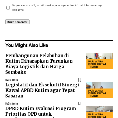
Simpan nama, email, dan situs web saya pada peramban ini untuk komentar saya
berikutnya.
You Might Also Like
Pembangunan Pelabuhan di
Kutim Diharapkan Turunkan
PARIWARA
DPRD KUTAI
Biaya Logistik dan Harga
TIMUR
Sembako
By
Diadmin
Legislatif dan Eksekutif Sinergi
Kawal APBD Kutim agar Tepat
PARIWARA
DPRD KUTAI
Sasaran
TIMUR
By
Diadmin
DPRD Kutim Evaluasi Program
Prioritas OPD untuk
PARIWARA
DPRD KUTAI