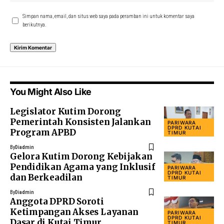
Simpan nama, email, dan situs web saya pada peramban ini untuk komentar saya
berikutnya.
You Might Also Like
Legislator Kutim Dorong
Pemerintah Konsisten Jalankan
PARIWARA
DPRD KUTAI
Program APBD
TIMUR
By
Diadmin
Gelora Kutim Dorong Kebijakan
Pendidikan Agama yang Inklusif
PARIWARA
DPRD KUTAI
dan Berkeadilan
TIMUR
By
Diadmin
Anggota DPRD Soroti
Ketimpangan Akses Layanan
PARIWARA
DPRD KUTAI
Dasar di Kutai Timur
TIMUR