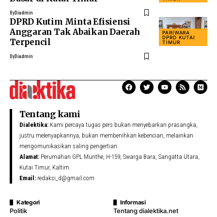
By
Diadmin
DPRD Kutim Minta Efisiensi
Anggaran Tak Abaikan Daerah
PARIWARA
DPRD KUTAI
Terpencil
TIMUR
By
Diadmin
Tentang kami
Dialektika:
Kami percaya tugas pers bukan menyebarkan prasangka,
justru melenyapkannya, bukan membenihkan kebencian, melainkan
mengomunikasikan saling pengertian.
Alamat:
Perumahan GPL Munthe, H-159, Swarga Bara, Sangatta Utara,
Kutai Timur, Kaltim.
Email:
redaksi_d@gmail.com
Kategori
Informasi
Politik
Tentang dialektika.net