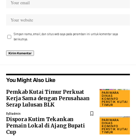
Simpan nama, email, dan situs web saya pada peramban ini untuk komentar saya
berikutnya.
You Might Also Like
Pemkab Kutai Timur Perkuat
PARIWARA
DINAS
Kerja Sama dengan Perusahaan
KOMINFO
PERSTIK KUTAI
Serap Lulusan BLK
TIMUR
By
Diadmin
Dispora Kutim Tekankan
PARIWARA
DINAS
Pemain Lokal di Ajang Bupati
KOMINFO
PERSTIK KUTAI
Cup
TIMUR