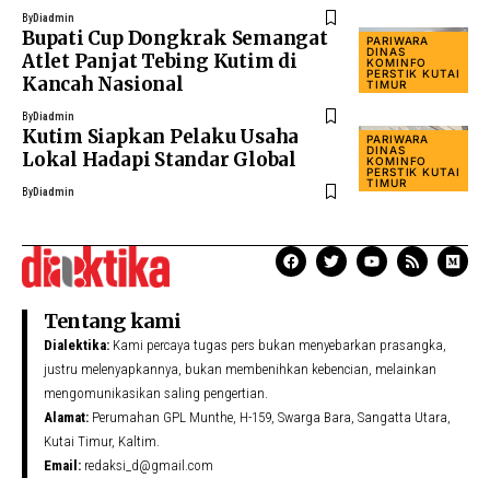
By
Diadmin
Bupati Cup Dongkrak Semangat
PARIWARA
DINAS
Atlet Panjat Tebing Kutim di
KOMINFO
PERSTIK KUTAI
Kancah Nasional
TIMUR
By
Diadmin
Kutim Siapkan Pelaku Usaha
PARIWARA
DINAS
Lokal Hadapi Standar Global
KOMINFO
PERSTIK KUTAI
TIMUR
By
Diadmin
Tentang kami
Dialektika:
Kami percaya tugas pers bukan menyebarkan prasangka,
justru melenyapkannya, bukan membenihkan kebencian, melainkan
mengomunikasikan saling pengertian.
Alamat:
Perumahan GPL Munthe, H-159, Swarga Bara, Sangatta Utara,
Kutai Timur, Kaltim.
Email:
redaksi_d@gmail.com