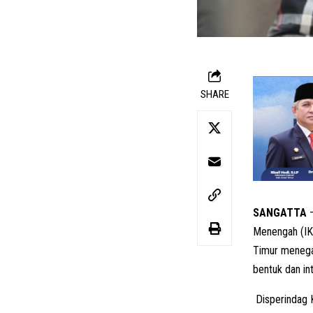
SHARE
SANGATTA
–
Menengah (IKM
Timur menega
bentuk dan int
Disperindag K