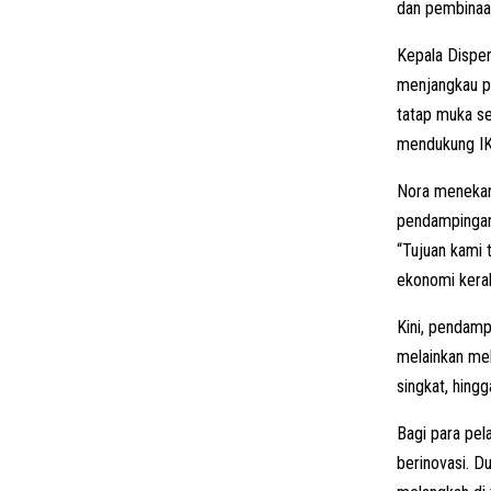
dan pembinaan
Kepala Disper
menjangkau pu
tatap muka se
mendukung IKM
Nora menekank
pendampingan 
“Tujuan kami
ekonomi kerak
Kini, pendamp
melainkan mela
singkat, hing
Bagi para pel
berinovasi. D