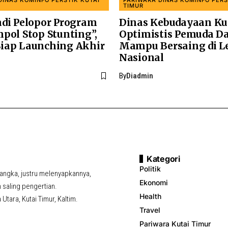
DINAS KOMINFO PERSTIK KUTAI
PARIWARA DINAS KOMINFO PERS
TIMUR
adi Pelopor Program
Dinas Kebudayaan K
pol Stop Stunting”,
Optimistis Pemuda D
iap Launching Akhir
Mampu Bersaing di L
Nasional
By
Diadmin
Kategori
Politik
ngka, justru melenyapkannya,
Ekonomi
saling pengertian.
Health
tara, Kutai Timur, Kaltim.
Travel
Pariwara Kutai Timur