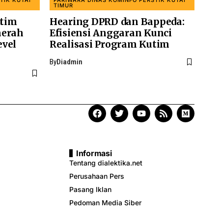
TIK KUTAI
PARIWARA DINAS KOMINFO PERSTIK KUTAI
TIMUR
utim
Hearing DPRD dan Bappeda:
aerah
Efisiensi Anggaran Kunci
evel
Realisasi Program Kutim
By
Diadmin
Informasi
Tentang dialektika.net
Perusahaan Pers
Pasang Iklan
Pedoman Media Siber