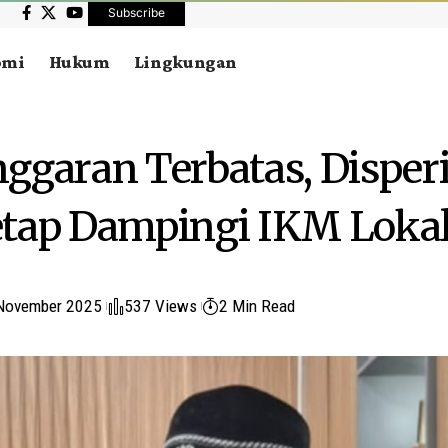
Subscribe
omi
Hukum
Lingkungan
ggaran Terbatas, Disper
tap Dampingi IKM Loka
November 2025
537 Views
2 Min Read