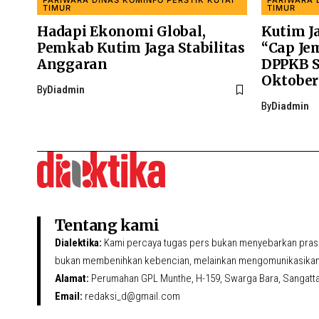
PARIWARA DINAS KOMINFO PERSTIK KUTAI
PARIWARA 
TIMUR
TIMUR
Hadapi Ekonomi Global,
Kutim J
Pemkab Kutim Jaga Stabilitas
“Cap Jem
Anggaran
DPPKB S
Oktober
By
Diadmin
By
Diadmin
Tentang kami
Dialektika:
Kami percaya tugas pers bukan menyebarkan prasa
bukan membenihkan kebencian, melainkan mengomunikasikan 
Alamat:
Perumahan GPL Munthe, H-159, Swarga Bara, Sangatta U
Email:
redaksi_d@gmail.com