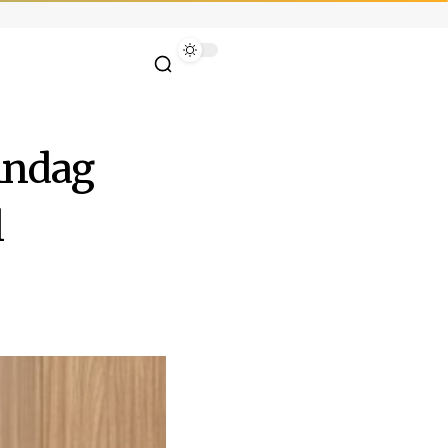
indag
l