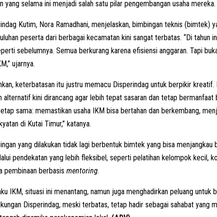
 yang selama ini menjadi salah satu pilar pengembangan usaha mereka.
indag Kutim, Nora Ramadhani, menjelaskan, bimbingan teknis (bimtek) 
luhan peserta dari berbagai kecamatan kini sangat terbatas. “Di tahun in
perti sebelumnya. Semua berkurang karena efisiensi anggaran. Tapi buka
,” ujarnya.
an, keterbatasan itu justru memacu Disperindag untuk berpikir kreatif.
alternatif kini dirancang agar lebih tepat sasaran dan tetap bermanfaa
 tetap sama: memastikan usaha IKM bisa bertahan dan berkembang, menj
yatan di Kutai Timur,” katanya.
ingan yang dilakukan tidak lagi berbentuk bimtek yang bisa menjangkau
lui pendekatan yang lebih fleksibel, seperti pelatihan kelompok kecil, ko
ga pembinaan berbasis
mentoring
.
aku IKM, situasi ini menantang, namun juga menghadirkan peluang untuk be
ukungan Disperindag, meski terbatas, tetap hadir sebagai sahabat yang