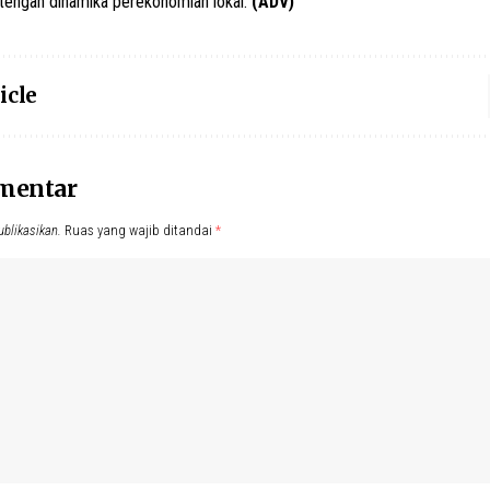
tengah dinamika perekonomian lokal.
(ADV)
icle
omentar
ublikasikan.
Ruas yang wajib ditandai
*