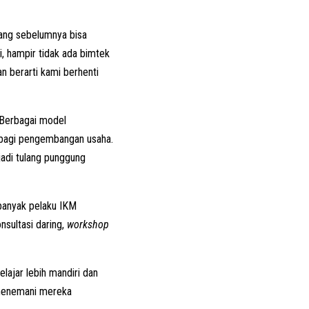
yang sebelumnya bisa
i, hampir tidak ada bimtek
n berarti kami berhenti
 Berbagai model
t bagi pengembangan usaha.
adi tulang punggung
 banyak pelaku IKM
nsultasi daring,
workshop
lajar lebih mandiri dan
 menemani mereka