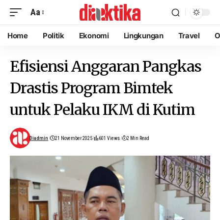
Aa
Home
Politik
Ekonomi
Lingkungan
Travel
O
Efisiensi Anggaran Pangkas
Drastis Program Bimtek
untuk Pelaku IKM di Kutim
Diadmin
21 November 2025
601 Views
2 Min Read