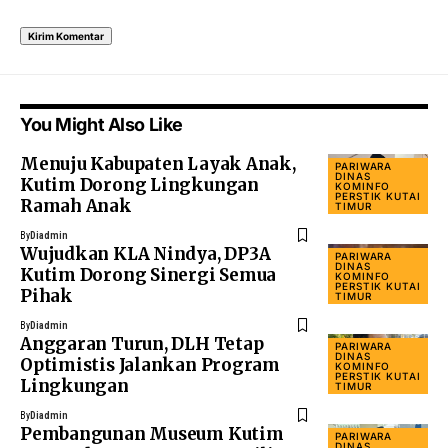
You Might Also Like
Menuju Kabupaten Layak Anak,
PARIWARA
DINAS
Kutim Dorong Lingkungan
KOMINFO
PERSTIK KUTAI
Ramah Anak
TIMUR
By
Diadmin
Wujudkan KLA Nindya, DP3A
PARIWARA
DINAS
Kutim Dorong Sinergi Semua
KOMINFO
PERSTIK KUTAI
Pihak
TIMUR
By
Diadmin
Anggaran Turun, DLH Tetap
PARIWARA
DINAS
Optimistis Jalankan Program
KOMINFO
PERSTIK KUTAI
Lingkungan
TIMUR
By
Diadmin
Pembangunan Museum Kutim
PARIWARA
DINAS