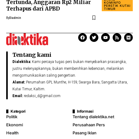
Tertunda, Anggaran Rp2 Miliar
KOMINFO
PERSTIK KUTAI
Terhapus dari APBD
TIMUR
By
Diadmin
Tentang kami
Dialektika:
Kami percaya tugas pers bukan menyebarkan prasangka,
justru melenyapkannya, bukan membenihkan kebencian, melainkan
mengomunikasikan saling pengertian.
Alamat:
Perumahan GPL Munthe, H-159, Swarga Bara, Sangatta Utara,
Kutai Timur, Kaltim.
Email:
redaksi_d@gmail.com
Kategori
Informasi
Politik
Tentang dialektika.net
Ekonomi
Perusahaan Pers
Health
Pasang Iklan