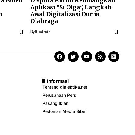
ja Boleh
Dispora Kutim Kembangkan
Aplikasi “Si Olga”, Langkah
n
Awal Digitalisasi Dunia
Olahraga
By
Diadmin
Informasi
Tentang dialektika.net
Perusahaan Pers
Pasang Iklan
Pedoman Media Siber