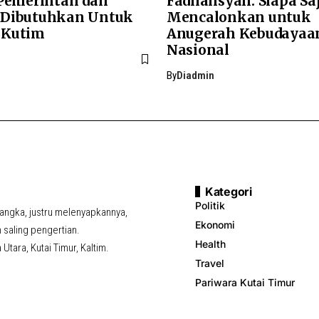
 Pemerintah dan
Fadliansyah: Siapa Sa
 Dibutuhkan Untuk
Mencalonkan untuk
 Kutim
Anugerah Kebudayaa
Nasional
By
Diadmin
Kategori
Politik
ngka, justru melenyapkannya,
Ekonomi
saling pengertian.
Health
tara, Kutai Timur, Kaltim.
Travel
Pariwara Kutai Timur