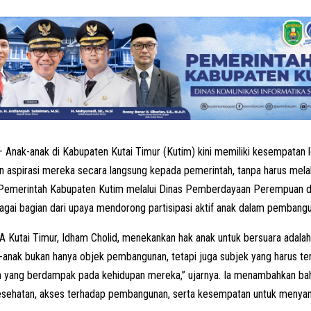
 Anak-anak di Kabupaten Kutai Timur (Kutim) kini memiliki kesempatan l
aspirasi mereka secara langsung kepada pemerintah, tanpa harus melalu
 Pemerintah Kabupaten Kutim melalui Dinas Pemberdayaan Perempuan d
ai bagian dari upaya mendorong partisipasi aktif anak dalam pembangu
Kutai Timur, Idham Cholid, menekankan hak anak untuk bersuara adalah
k-anak bukan hanya objek pembangunan, tetapi juga subjek yang harus t
an yang berdampak pada kehidupan mereka,” ujarnya. Ia menambahkan b
kesehatan, akses terhadap pembangunan, serta kesempatan untuk menya