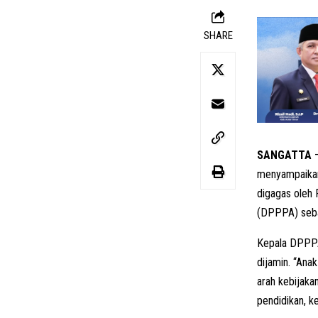
SHARE
SANGATTA
–
menyampaikan 
digagas oleh
(DPPPA) sebag
Kepala DPPPA 
dijamin. “Ana
arah kebijak
pendidikan, 