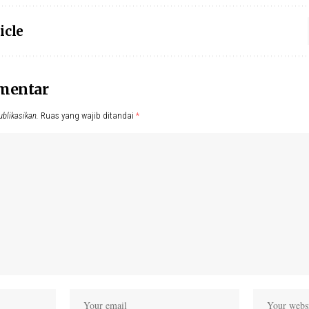
icle
omentar
ublikasikan.
Ruas yang wajib ditandai
*