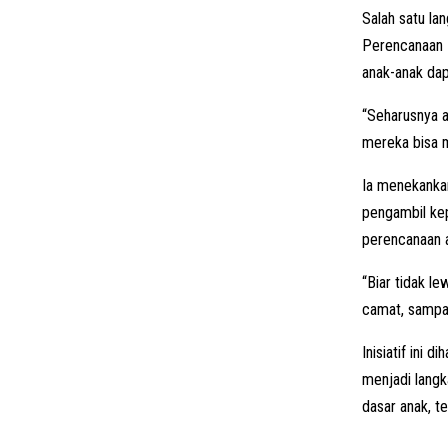
Salah satu la
Perencanaan P
anak-anak da
“Seharusnya a
mereka bisa 
Ia menekankan
pengambil kep
perencanaan 
“Biar tidak l
camat, sampai
Inisiatif ini 
menjadi langk
dasar anak, t