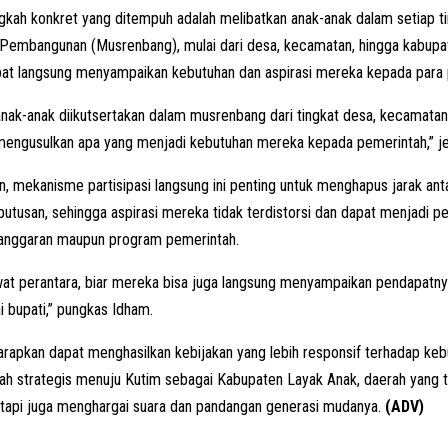
ngkah konkret yang ditempuh adalah melibatkan anak-anak dalam setiap 
embangunan (Musrenbang), mulai dari desa, kecamatan, hingga kabupate
pat langsung menyampaikan kebutuhan dan aspirasi mereka kepada para
nak-anak diikutsertakan dalam musrenbang dari tingkat desa, kecamatan
mengusulkan apa yang menjadi kebutuhan mereka kepada pemerintah,” j
, mekanisme partisipasi langsung ini penting untuk menghapus jarak an
utusan, sehingga aspirasi mereka tidak terdistorsi dan dapat menjadi 
anggaran maupun program pemerintah.
ewat perantara, biar mereka bisa juga langsung menyampaikan pendapatny
 bupati,” pungkas Idham.
diharapkan dapat menghasilkan kebijakan yang lebih responsif terhadap keb
ah strategis menuju Kutim sebagai Kabupaten Layak Anak, daerah yang 
etapi juga menghargai suara dan pandangan generasi mudanya.
(ADV)