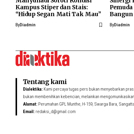
Mahyunadi Soroti Kondisi
Sinergi
Kampus Stiper dan Stais:
Pemuda
“Hidup Segan Mati Tak Mau”
Bangun
By
Diadmin
By
Diadmin
Tentang kami
Dialektika:
Kami percaya tugas pers bukan menyebarkan prasa
bukan membenihkan kebencian, melainkan mengomunikasikan 
Alamat:
Perumahan GPL Munthe, H-159, Swarga Bara, Sangatta U
Email:
redaksi_d@gmail.com