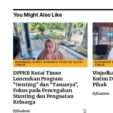
You Might Also Like
PARIWARA DINAS KOMINFO PERSTIK KUTAI
PARIWARA 
TIMUR
TIMUR
DPPKB Kutai Timur
Wujudka
Luncurkan Program
Kutim D
“Genting” dan “Tamasya”,
Pihak
Fokus pada Pencegahan
By
Diadmin
Stunting dan Penguatan
Keluarga
By
Diadmin