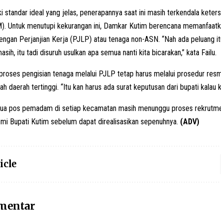
i standar ideal yang jelas, penerapannya saat ini masih terkendala kete
). Untuk menutupi kekurangan ini, Damkar Kutim berencana memanfaa
ngan Perjanjian Kerja (PJLP) atau tenaga non-ASN. “Nah ada peluang it
masih, itu tadi disuruh usulkan apa semua nanti kita bicarakan,” kata Failu.
proses pengisian tenaga melalui PJLP tetap harus melalui prosedur res
h daerah tertinggi. “Itu kan harus ada surat keputusan dari bupati kalau ka
 dua pos pemadam di setiap kecamatan masih menunggu proses rekrutme
mi Bupati Kutim sebelum dapat direalisasikan sepenuhnya.
(ADV)
icle
omentar