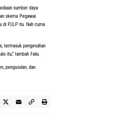
rsediaan sumber daya
tkan skema Pegawai
u di PJLP itu. Nah cuma
mi, termasuk pengesahan
lo itu,” tambah Failu.
n, pengusulan, dan