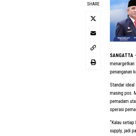
SHARE
SANGATTA
–
menargetkan 
penanganan k
Standar ideal
masing pos. M
pemadam utama
operasi pem
“Kalau setiap
supply, jadi p