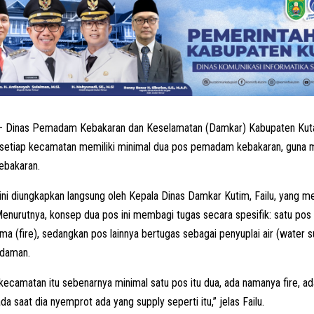
 Dinas Pemadam Kebakaran dan Keselamatan (Damkar) Kabupaten Kuta
setiap kecamatan memiliki minimal dua pos pemadam kebakaran, guna m
ebakaran.
 ini diungkapkan langsung oleh Kepala Dinas Damkar Kutim, Failu, yang m
enurutnya, konsep dua pos ini membagi tugas secara spesifik: satu pos 
 (fire), sedangkan pos lainnya bertugas sebagai penyuplai air (water 
adaman.
 kecamatan itu sebenarnya minimal satu pos itu dua, ada namanya fire, 
ada saat dia nyemprot ada yang supply seperti itu,” jelas Failu.