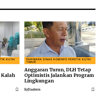
TIK KUTAI
PARIWARA DINAS KOMINFO PERSTIK KUTAI
TIMUR
Anggaran Turun, DLH Tetap
 Kalah
Optimistis Jalankan Program
Lingkungan
By
Diadmin