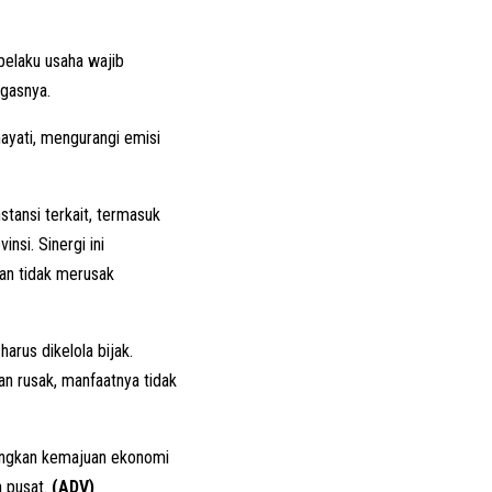
pelaku usaha wajib
tegasnya.
ayati, mengurangi emisi
tansi terkait, termasuk
nsi. Sinergi ini
dan tidak merusak
rus dikelola bijak.
an rusak, manfaatnya tidak
angkan kemajuan ekonomi
h pusat.
(ADV)