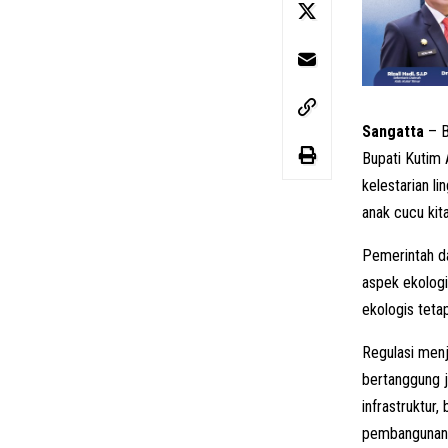
Sangatta
– B
Bupati Kutim 
kelestarian l
anak cucu kita
Pemerintah d
aspek ekologi
ekologis teta
Regulasi menj
bertanggung j
infrastruktur
pembangunan 