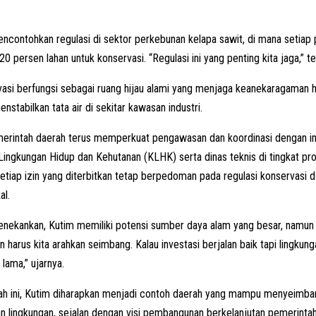
ncontohkan regulasi di sektor perkebunan kelapa sawit, di mana setiap 
0 persen lahan untuk konservasi. “Regulasi ini yang penting kita jaga,” 
asi berfungsi sebagai ruang hijau alami yang menjaga keanekaragaman h
nstabilkan tata air di sekitar kawasan industri.
emerintah daerah terus memperkuat pengawasan dan koordinasi dengan ins
ingkungan Hidup dan Kehutanan (KLHK) serta dinas teknis di tingkat provi
tiap izin yang diterbitkan tetap berpedoman pada regulasi konservasi 
al.
nekankan, Kutim memiliki potensi sumber daya alam yang besar, namun ha
harus kita arahkan seimbang. Kalau investasi berjalan baik tapi lingkung
lama,” ujarnya.
ah ini, Kutim diharapkan menjadi contoh daerah yang mampu menyeimb
an lingkungan, sejalan dengan visi pembangunan berkelanjutan pemerinta