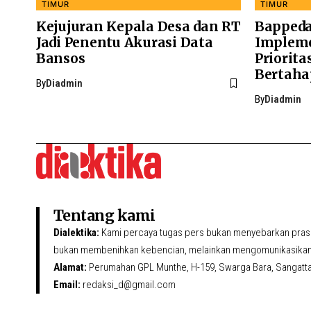
TIMUR
TIMUR
Kejujuran Kepala Desa dan RT
Bappeda
Jadi Penentu Akurasi Data
Impleme
Bansos
Priorita
Bertaha
By
Diadmin
By
Diadmin
Tentang kami
Dialektika:
Kami percaya tugas pers bukan menyebarkan prasa
bukan membenihkan kebencian, melainkan mengomunikasikan 
Alamat:
Perumahan GPL Munthe, H-159, Swarga Bara, Sangatta U
Email:
redaksi_d@gmail.com