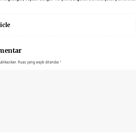
icle
omentar
ublikasikan.
Ruas yang wajib ditandai
*