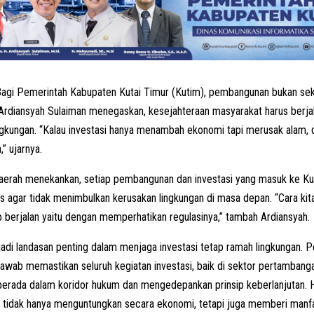
agi Pemerintah Kabupaten Kutai Timur (Kutim), pembangunan bukan se
Ardiansyah Sulaiman menegaskan, kesejahteraan masyarakat harus berjal
ingkungan. “Kalau investasi hanya menambah ekonomi tapi merusak alam,
,” ujarnya.
aerah menekankan, setiap pembangunan dan investasi yang masuk ke K
s agar tidak menimbulkan kerusakan lingkungan di masa depan. “Cara kit
p berjalan yaitu dengan memperhatikan regulasinya,” tambah Ardiansyah.
adi landasan penting dalam menjaga investasi tetap ramah lingkungan. 
awab memastikan seluruh kegiatan investasi, baik di sektor pertamban
, berada dalam koridor hukum dan mengedepankan prinsip keberlanjutan. Ha
tidak hanya menguntungkan secara ekonomi, tetapi juga memberi manfaa