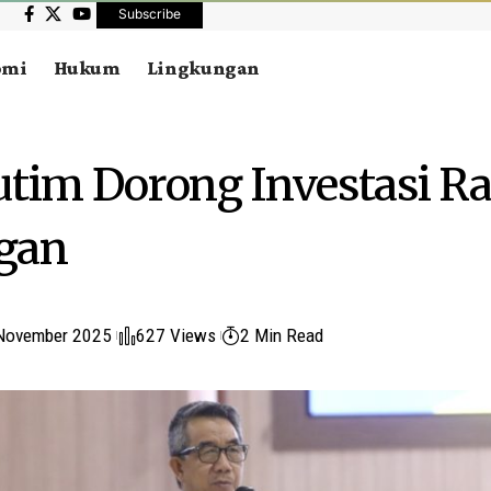
Subscribe
omi
Hukum
Lingkungan
utim Dorong Investasi 
gan
November 2025
627 Views
2 Min Read