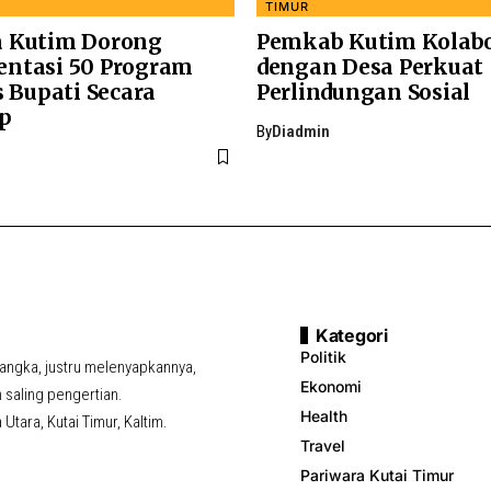
TIMUR
 Kutim Dorong
Pemkab Kutim Kolabo
ntasi 50 Program
dengan Desa Perkuat
s Bupati Secara
Perlindungan Sosial
p
By
Diadmin
Kategori
Politik
ngka, justru melenyapkannya,
Ekonomi
saling pengertian.
Health
tara, Kutai Timur, Kaltim.
Travel
Pariwara Kutai Timur