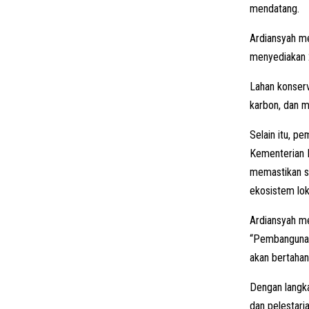
mendatang.
Ardiansyah me
menyediakan 2
Lahan konserv
karbon, dan me
Selain itu, p
Kementerian L
memastikan se
ekosistem lok
Ardiansyah me
“Pembangunan 
akan bertahan 
Dengan langk
dan pelestari