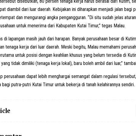
tersebut disebutkan, 80 persen tenaga kerja harus berasal dari Kutim, 
pat diambil dari luar daerah. Kebijakan ini diharapkan menjadi jalan bagi
tempat dan mengurangi angka pengangguran. “Di situ sudah jelas aturan
usahaan untuk menerima dari Kabupaten Kutai Timur,” tegas Malau.
as di lapangan masih jauh dari harapan. Banyak perusahaan besar di Kutim
n tenaga kerja dari luar daerah. Meski begitu, Malau memahami perus
, terutama untuk posisi dengan keahlian khusus yang belum tersedia di Kut
 yang tidak dimiliki (tenaga kerja lokal), baru boleh ambil dari luar,” tamb
p perusahaan dapat lebih menghargai semangat dalam regulasi tersebut
 bagi putra-putri Kutai Timur untuk bekerja di tanah kelahirannya sendiri.
icle