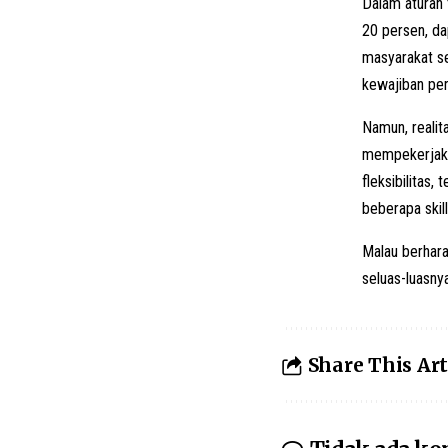
Dalam aturan 
20 persen, da
masyarakat se
kewajiban per
Namun, realit
mempekerjaka
fleksibilitas
beberapa skill
Malau berhara
seluas-luasnya
Share This Art