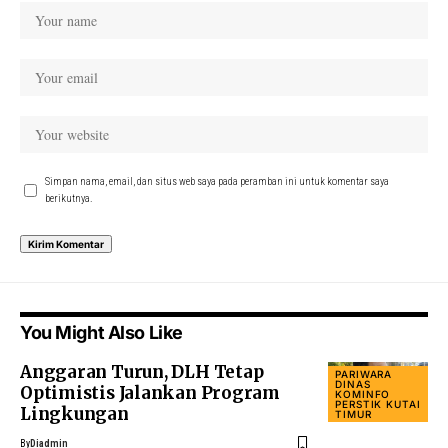
Simpan nama, email, dan situs web saya pada peramban ini untuk komentar saya
berikutnya.
You Might Also Like
Anggaran Turun, DLH Tetap
PARIWARA
DINAS
Optimistis Jalankan Program
KOMINFO
PERSTIK KUTAI
Lingkungan
TIMUR
By
Diadmin