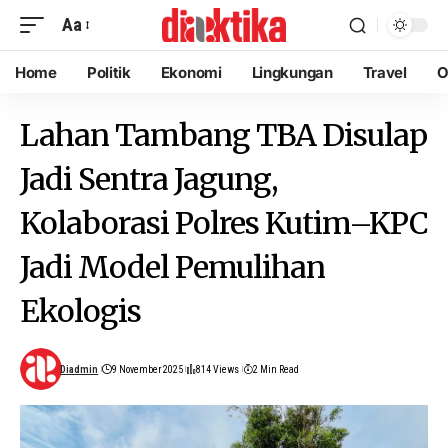
Aa
Home
Politik
Ekonomi
Lingkungan
Travel
O
Lahan Tambang TBA Disulap
Jadi Sentra Jagung,
Kolaborasi Polres Kutim–KPC
Jadi Model Pemulihan
Ekologis
Diadmin
9 November 2025
814 Views
2 Min Read