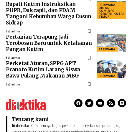
Bupati Kutim Instruksikan
PARIWARA
DINAS
PUPR, Dukcapil, dan PDAM
KOMINFO
PERSTIK KUTAI
Tangani Kebutuhan Warga Dusun
TIMUR
Sidrap
By
Diadmin
Pertanian Terapung Jadi
Terobosan Baru untuk Ketahanan
Pangan Kutim
PARIWARA
By
Diadmin
Perketat Aturan, SPPG APT
Pranoto Kutim Larang Siswa
Bawa Pulang Makanan MBG
PARIWARA
By
Diadmin
Tentang kami
Dialektika:
Kami percaya tugas pers bukan menyebarkan prasangka,