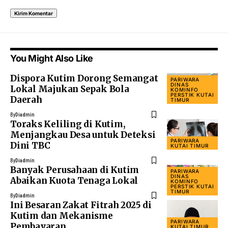
You Might Also Like
Dispora Kutim Dorong Semangat
PARIWARA
DINAS
Lokal Majukan Sepak Bola
KOMINFO
PERSTIK KUTAI
Daerah
TIMUR
By
Diadmin
Toraks Keliling di Kutim,
Menjangkau Desa untuk Deteksi
PARIWARA
Dini TBC
KUTAI TIMUR
By
Diadmin
Banyak Perusahaan di Kutim
PARIWARA
DINAS
Abaikan Kuota Tenaga Lokal
KOMINFO
PERSTIK KUTAI
TIMUR
By
Diadmin
Ini Besaran Zakat Fitrah 2025 di
Kutim dan Mekanisme
PARIWARA
Pembayaran
KUTAI TIMUR