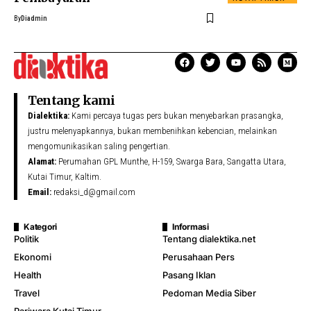
By
Diadmin
Tentang kami
Dialektika:
Kami percaya tugas pers bukan menyebarkan prasangka,
justru melenyapkannya, bukan membenihkan kebencian, melainkan
mengomunikasikan saling pengertian.
Alamat:
Perumahan GPL Munthe, H-159, Swarga Bara, Sangatta Utara,
Kutai Timur, Kaltim.
Email:
redaksi_d@gmail.com
Kategori
Informasi
Politik
Tentang dialektika.net
Ekonomi
Perusahaan Pers
Health
Pasang Iklan
Travel
Pedoman Media Siber
Pariwara Kutai Timur