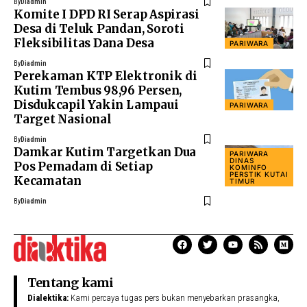
By
Diadmin
Komite I DPD RI Serap Aspirasi
Desa di Teluk Pandan, Soroti
Fleksibilitas Dana Desa
PARIWARA
By
Diadmin
Perekaman KTP Elektronik di
Kutim Tembus 98,96 Persen,
Disdukcapil Yakin Lampaui
PARIWARA
Target Nasional
By
Diadmin
Damkar Kutim Targetkan Dua
PARIWARA
DINAS
Pos Pemadam di Setiap
KOMINFO
PERSTIK KUTAI
Kecamatan
TIMUR
By
Diadmin
Tentang kami
Dialektika:
Kami percaya tugas pers bukan menyebarkan prasangka,