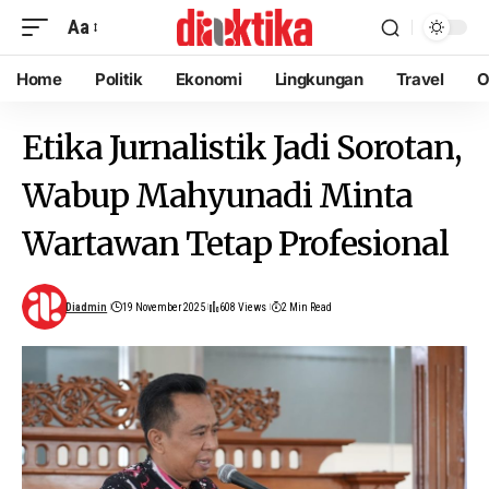
Aa
Home
Politik
Ekonomi
Lingkungan
Travel
O
Etika Jurnalistik Jadi Sorotan,
Wabup Mahyunadi Minta
Wartawan Tetap Profesional
Diadmin
19 November 2025
608 Views
2 Min Read