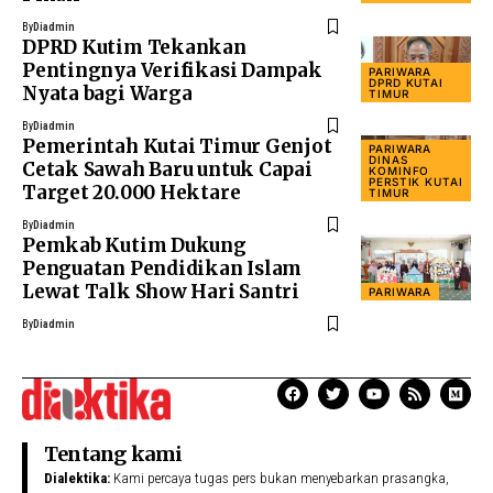
By
Diadmin
DPRD Kutim Tekankan
Pentingnya Verifikasi Dampak
PARIWARA
DPRD KUTAI
Nyata bagi Warga
TIMUR
By
Diadmin
Pemerintah Kutai Timur Genjot
PARIWARA
DINAS
Cetak Sawah Baru untuk Capai
KOMINFO
PERSTIK KUTAI
Target 20.000 Hektare
TIMUR
By
Diadmin
Pemkab Kutim Dukung
Penguatan Pendidikan Islam
Lewat Talk Show Hari Santri
PARIWARA
By
Diadmin
Tentang kami
Dialektika:
Kami percaya tugas pers bukan menyebarkan prasangka,