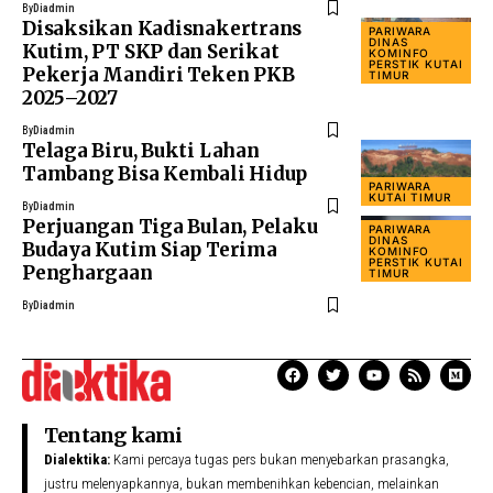
By
Diadmin
Disaksikan Kadisnakertrans
PARIWARA
DINAS
Kutim, PT SKP dan Serikat
KOMINFO
PERSTIK KUTAI
Pekerja Mandiri Teken PKB
TIMUR
2025–2027
By
Diadmin
Telaga Biru, Bukti Lahan
Tambang Bisa Kembali Hidup
PARIWARA
KUTAI TIMUR
By
Diadmin
Perjuangan Tiga Bulan, Pelaku
PARIWARA
DINAS
Budaya Kutim Siap Terima
KOMINFO
PERSTIK KUTAI
Penghargaan
TIMUR
By
Diadmin
Tentang kami
Dialektika:
Kami percaya tugas pers bukan menyebarkan prasangka,
justru melenyapkannya, bukan membenihkan kebencian, melainkan