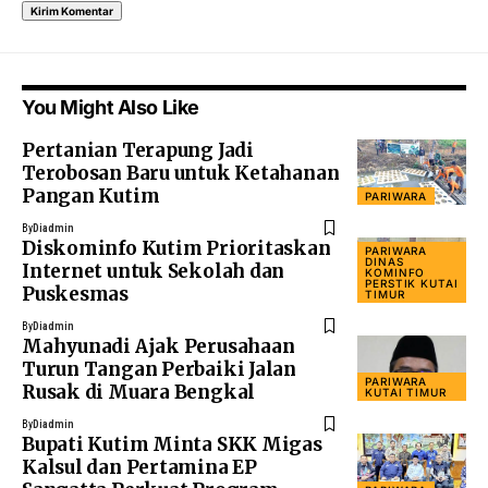
You Might Also Like
Pertanian Terapung Jadi
Terobosan Baru untuk Ketahanan
Pangan Kutim
PARIWARA
By
Diadmin
Diskominfo Kutim Prioritaskan
PARIWARA
DINAS
Internet untuk Sekolah dan
KOMINFO
PERSTIK KUTAI
Puskesmas
TIMUR
By
Diadmin
Mahyunadi Ajak Perusahaan
Turun Tangan Perbaiki Jalan
PARIWARA
Rusak di Muara Bengkal
KUTAI TIMUR
By
Diadmin
Bupati Kutim Minta SKK Migas
Kalsul dan Pertamina EP