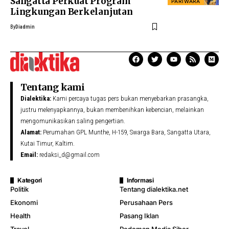
Sangatta Perkuat Program
PARIWARA
Lingkungan Berkelanjutan
By
Diadmin
Tentang kami
Dialektika:
Kami percaya tugas pers bukan menyebarkan prasangka,
justru melenyapkannya, bukan membenihkan kebencian, melainkan
mengomunikasikan saling pengertian.
Alamat:
Perumahan GPL Munthe, H-159, Swarga Bara, Sangatta Utara,
Kutai Timur, Kaltim.
Email:
redaksi_d@gmail.com
Kategori
Informasi
Politik
Tentang dialektika.net
Ekonomi
Perusahaan Pers
Health
Pasang Iklan