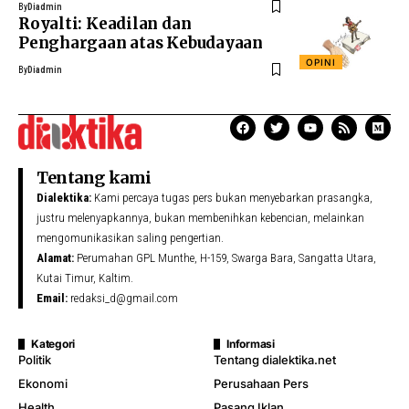
By
Diadmin
Royalti: Keadilan dan
Penghargaan atas Kebudayaan
OPINI
By
Diadmin
Tentang kami
Dialektika:
Kami percaya tugas pers bukan menyebarkan prasangka,
justru melenyapkannya, bukan membenihkan kebencian, melainkan
mengomunikasikan saling pengertian.
Alamat:
Perumahan GPL Munthe, H-159, Swarga Bara, Sangatta Utara,
Kutai Timur, Kaltim.
Email:
redaksi_d@gmail.com
Kategori
Informasi
Politik
Tentang dialektika.net
Ekonomi
Perusahaan Pers
Health
Pasang Iklan