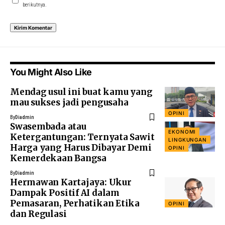
berikutnya.
You Might Also Like
Mendag usul ini buat kamu yang
mau sukses jadi pengusaha
OPINI
By
Diadmin
Swasembada atau
EKONOMI
Ketergantungan: Ternyata Sawit
LINGKUNGAN
Harga yang Harus Dibayar Demi
OPINI
Kemerdekaan Bangsa
By
Diadmin
Hermawan Kartajaya: Ukur
Dampak Positif AI dalam
Pemasaran, Perhatikan Etika
OPINI
dan Regulasi