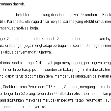
usahaan daerah.
memahami betul tantangan yang dihadapi pegawai Perumdam TTB dal
lik. Karena itu, olahraga dinilai menjadi sarana yang efektif untuk m
mperkuat motivasi kerja.
ugas Saudara-saudara tidak mudah. Setiap hari harus memastikan laya
ra di lapangan juga menghadapi berbagai persoalan. Olahraga ini men
ekaligus penyemangat,” ujarnya.
rbicara soal olahraga, Ardiansyah juga menyinggung pentingnya pen
ai Timur. Ia berharap potensi sumber air baku yang dimiliki daerah, t
g, dapat terus dioptimalkan demi memperluas jangkauan pelayanan
u, Direktur Utama Perumdam TTB Kutim, Suparjan, mengungkapkan b
n berjumlah 53 orang, terdiri dari 44 atlet dan ofisial serta sembilan 
 yang diturunkan, mayoritas merupakan pegawai tetap Perumdam TTB y
utuhan air bersih masyarakat.