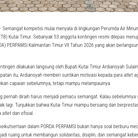
 Semangat kompetisi mulai menyala di lingkungan Perumda Air Minu
B) Kutai Timur. Sebanyak 53 anggota kontingen resmi dilepas menuj
A) PERPAMSI Kalimantan Timur VII Tahun 2026 yang akan berlangsun
ntingen dilakukan langsung oleh Bupati Kutai Timur Ardiansyah Sulai
atan itu, Ardiansyah memberi suntikan motivasi kepada para atlet ag
kan capaian sebelumnya, tetapi mampu melampauinya.
ng pernah diraih harus menjadi pemacu semangat. Kalau sebelumnya 
aik lagi. Tunjukkan bahwa Kutai Timur mampu bersaing dan berprestas
atlet dan ofisial.
keikutsertaan dalam PORDA PERPAMSI bukan hanya soal berburu medali.
jadi ruang untuk membangun solidaritas, disiplin, dan semangat kebe