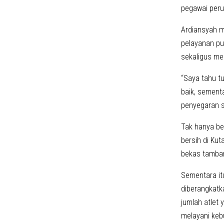
pegawai per
Ardiansyah 
pelayanan pub
sekaligus me
“Saya tahu t
baik, sementa
penyegaran s
Tak hanya be
bersih di Kut
bekas tamban
Sementara it
diberangkatka
jumlah atlet
melayani keb