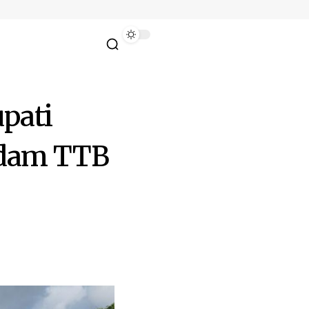
upati
mdam TTB