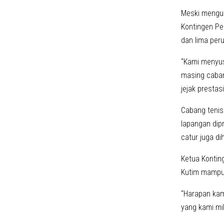
Meski mengus
Kontingen Pe
dan lima per
“Kami menyus
masing caban
jejak prestas
Cabang tenis 
lapangan dip
catur juga d
Ketua Kontin
Kutim mampu 
“Harapan kam
yang kami mi