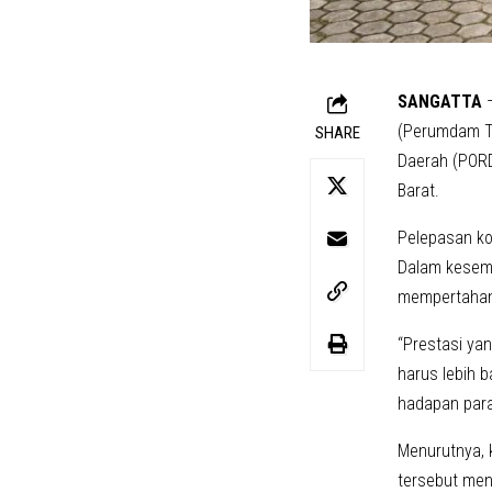
SANGATTA
–
(Perumdam TT
SHARE
Daerah (PORD
Barat.
Pelepasan ko
Dalam kesemp
mempertahan
“Prestasi ya
harus lebih b
hadapan para 
Menurutnya, 
tersebut men