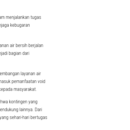
am menjalankan tugas
enjaga kebugaran
nan air bersih berjalan
jadi bagian dari
gembangan layanan air
ermasuk pemanfaatan void
 kepada masyarakat.
ahwa kontingen yang
pendukung lainnya. Dari
ang sehari-hari bertugas