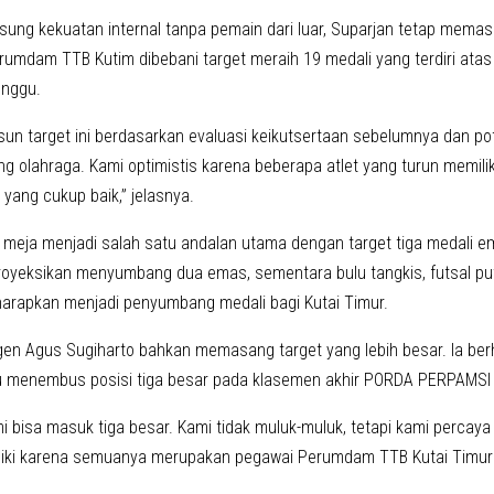
ung kekuatan internal tanpa pemain dari luar, Suparjan tetap memasa
rumdam TTB Kutim dibebani target meraih 19 medali yang terdiri ata
unggu.
un target ini berdasarkan evaluasi keikutsertaan sebelumnya dan pote
g olahraga. Kami optimistis karena beberapa atlet yang turun memil
i yang cukup baik,” jelasnya.
meja menjadi salah satu andalan utama dengan target tiga medali ema
royeksikan menyumbang dua emas, sementara bulu tangkis, futsal putra
iharapkan menjadi penyumbang medali bagi Kutai Timur.
gen Agus Sugiharto bahkan memasang target yang lebih besar. Ia b
menembus posisi tiga besar pada klasemen akhir PORDA PERPAMSI Ka
i bisa masuk tiga besar. Kami tidak muluk-muluk, tetapi kami perca
liki karena semuanya merupakan pegawai Perumdam TTB Kutai Timur s