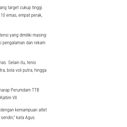
ng target cukup tinggi.
s 10 emas, empat perak,
nsi yang dimiliki masing-
iki pengalaman dan rekam
s. Selain itu, tenis
, bola voli putra, hingga
erharap Perumdam TTB
ltim VII.
ya dengan kemampuan atlet
endiri,” kata Agus.