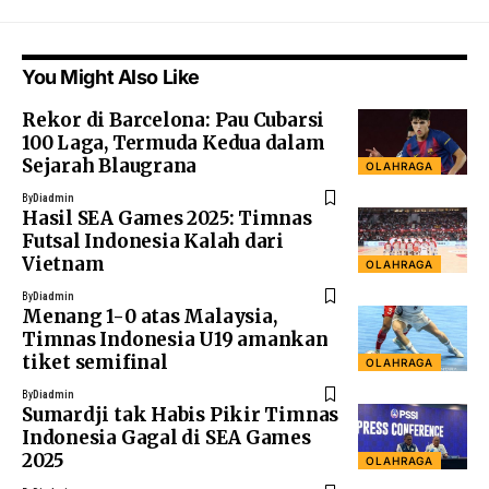
You Might Also Like
Rekor di Barcelona: Pau Cubarsi
100 Laga, Termuda Kedua dalam
Sejarah Blaugrana
OLAHRAGA
By
Diadmin
Hasil SEA Games 2025: Timnas
Futsal Indonesia Kalah dari
Vietnam
OLAHRAGA
By
Diadmin
Menang 1-0 atas Malaysia,
Timnas Indonesia U19 amankan
tiket semifinal
OLAHRAGA
By
Diadmin
Sumardji tak Habis Pikir Timnas
Indonesia Gagal di SEA Games
2025
OLAHRAGA