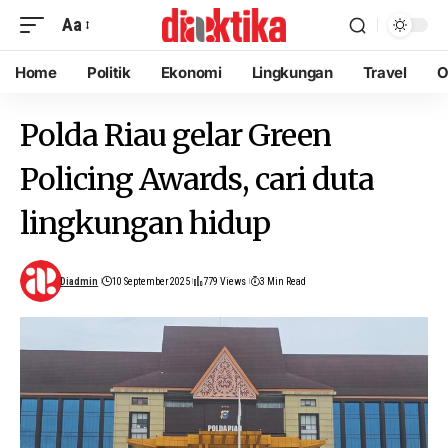
Aa
Home
Politik
Ekonomi
Lingkungan
Travel
O
Polda Riau gelar Green
Policing Awards, cari duta
lingkungan hidup
Diadmin
10 September 2025
779 Views
3 Min Read