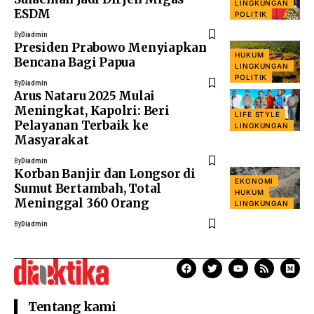
LINGKUNGAN
ESDM
POLITIK
By
Diadmin
Presiden Prabowo Menyiapkan
HUKUM
Bencana Bagi Papua
LINGKUNGAN
POLITIK
By
Diadmin
Arus Nataru 2025 Mulai
Meningkat, Kapolri: Beri
LIFE STYLE
Pelayanan Terbaik ke
LINGKUNGAN
Masyarakat
By
Diadmin
Korban Banjir dan Longsor di
EKONOMI
Sumut Bertambah, Total
HUKUM
Meninggal 360 Orang
LINGKUNGAN
By
Diadmin
Tentang kami