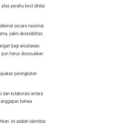
tas perahu kecil dinilai
ikenal secara nasional.
a, yakni aksesibilitas.
angan bagi wisatawan.
 pun harus disesuaikan
payakan peningkatan
 dan kolaborasi antara
agi anggapan bahwa
kan. Ini adalah identitas