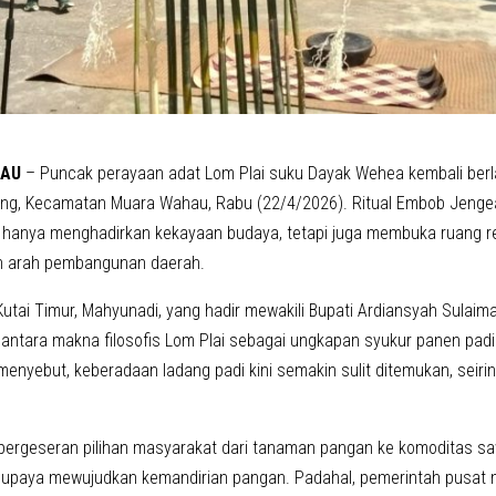
HAU
– Puncak perayaan adat Lom Plai suku Dayak Wehea kembali ber
ing, Kecamatan Muara Wahau, Rabu (22/4/2026). Ritual Embob Jengea
 hanya menghadirkan kekayaan budaya, tetapi juga membuka ruang ref
n arah pembangunan daerah.
Kutai Timur, Mahyunadi, yang hadir mewakili Bupati Ardiansyah Sulai
antara makna filosofis Lom Plai sebagai ungkapan syukur panen padi 
 menyebut, keberadaan ladang padi kini semakin sulit ditemukan, seir
pergeseran pilihan masyarakat dari tanaman pangan ke komoditas sa
 upaya mewujudkan kemandirian pangan. Padahal, pemerintah pusat 