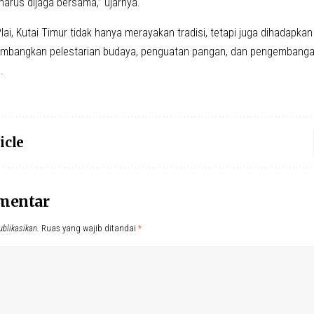
harus dijaga bersama,” ujarnya.
lai, Kutai Timur tidak hanya merayakan tradisi, tetapi juga dihadapk
mbangkan pelestarian budaya, penguatan pangan, dan pengembangan
.
icle
omentar
ublikasikan.
Ruas yang wajib ditandai
*