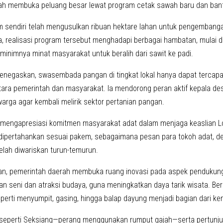
lah membuka peluang besar lewat program cetak sawah baru dan ban
 sendiri telah mengusulkan ribuan hektare lahan untuk pengemban
a, realisasi program tersebut menghadapi berbagai hambatan, mulai d
minimnya minat masyarakat untuk beralih dari sawit ke padi.
negaskan, swasembada pangan di tingkat lokal hanya dapat tercapa
ara pemerintah dan masyarakat. Ia mendorong peran aktif kepala de
arga agar kembali melirik sektor pertanian pangan.
 ia mengapresiasi komitmen masyarakat adat dalam menjaga keaslian Lom
dipertahankan sesuai pakem, sebagaimana pesan para tokoh adat, dem
telah diwariskan turun-temurun.
an, pemerintah daerah membuka ruang inovasi pada aspek pendukun
 seni dan atraksi budaya, guna meningkatkan daya tarik wisata. Be
eperti menyumpit, gasing, hingga balap dayung menjadi bagian dari k
 seperti Seksiang—perang menggunakan rumput gajah—serta pertunjuka