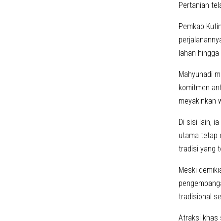
Pertanian te
Pemkab Kutim
perjalananny
lahan hingga 
Mahyunadi me
komitmen ant
meyakinkan w
Di sisi lain,
utama tetap 
tradisi yang 
Meski demiki
pengembangan
tradisional s
Atraksi khas