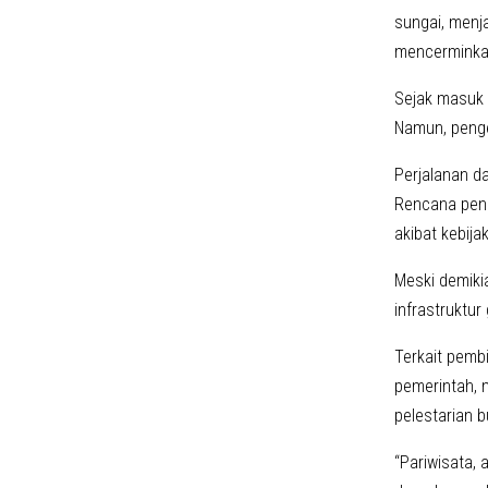
sungai, menj
mencerminkan
Sejak masuk 
Namun, penge
Perjalanan d
Rencana peng
akibat kebija
Meski demiki
infrastruktu
Terkait pemb
pemerintah, m
pelestarian 
“Pariwisata, 