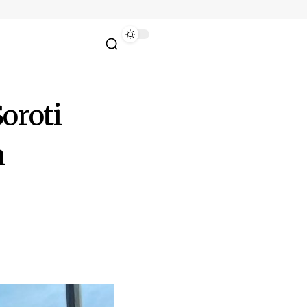
oroti
n