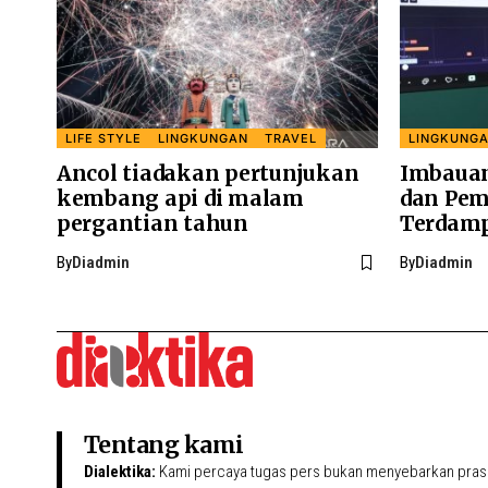
LIFE STYLE
LINGKUNGAN
TRAVEL
LINGKUNG
Ancol tiadakan pertunjukan
Imbaua
kembang api di malam
dan Pem
pergantian tahun
Terdamp
By
Diadmin
By
Diadmin
Tentang kami
Dialektika:
Kami percaya tugas pers bukan menyebarkan prasa