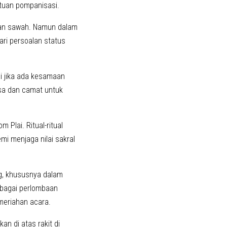
tuan pompanisasi.
gan sawah. Namun dalam
ari persoalan status
i jika ada kesamaan
sa dan camat untuk
 Plai. Ritual-ritual
i menjaga nilai sakral
g, khususnya dalam
rbagai perlombaan
emeriahan acara.
n di atas rakit di