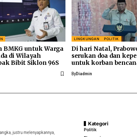
AN
LINGKUNGAN
POLITIK
n BMKG untuk Warga
Di hari Natal, Prabow
da di Wilayah
serukan doa dan kepe
ak Bibit Siklon 96S
untuk korban bencan
By
Diadmin
Kategori
Politik
ngka, justru melenyapkannya,