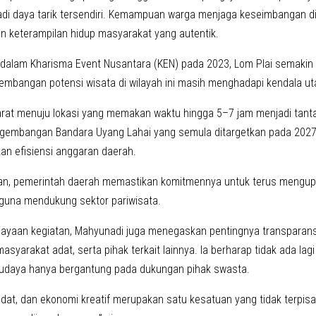
adi daya tarik tersendiri. Kemampuan warga menjaga keseimbangan di a
 keterampilan hidup masyarakat yang autentik.
dalam Kharisma Event Nusantara (KEN) pada 2023, Lom Plai semakin d
mbangan potensi wisata di wilayah ini masih menghadapi kendala utam
arat menuju lokasi yang memakan waktu hingga 5–7 jam menjadi tant
embangan Bandara Uyang Lahai yang semula ditargetkan pada 2027
kan efisiensi anggaran daerah.
an, pemerintah daerah memastikan komitmennya untuk terus mengu
r guna mendukung sektor pariwisata.
iayaan kegiatan, Mahyunadi juga menegaskan pentingnya transparansi
asyarakat adat, serta pihak terkait lainnya. Ia berharap tidak ada l
budaya hanya bergantung pada dukungan pihak swasta.
adat, dan ekonomi kreatif merupakan satu kesatuan yang tidak terpisah