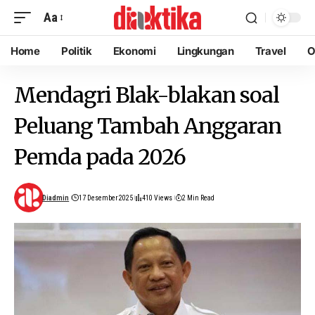
Aa
Home
Politik
Ekonomi
Lingkungan
Travel
O
Mendagri Blak-blakan soal
Peluang Tambah Anggaran
Pemda pada 2026
Diadmin
17 Desember 2025
410 Views
2 Min Read