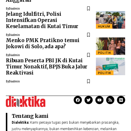
By
Diadmin
Jelang Idulfitri, Polisi
Intensifkan Operasi
Keselamatan di Kutai Timur
HUKUM
By
Diadmin
Menko PMK Pratikno temui
Jokowi di Solo, ada apa?
POLITIK
By
Diadmin
Ribuan Peserta PBI JK di Kutai
Timur Nonaktif, BPJS Buka Jalur
Reaktivasi
POLITIK
By
Diadmin
Tentang kami
Dialektika:
Kami percaya tugas pers bukan menyebarkan prasangka,
justru melenyapkannya, bukan membenihkan kebencian, melainkan