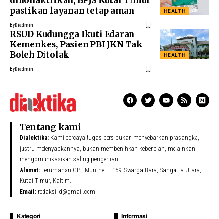
dinonaktifkan, BPJS Kutai Timur
pastikan layanan tetap aman
HEALTH
By
Diadmin
RSUD Kudungga Ikuti Edaran
Kemenkes, Pasien PBI JKN Tak
Boleh Ditolak
HEALTH
By
Diadmin
Tentang kami
Dialektika:
Kami percaya tugas pers bukan menyebarkan prasangka,
justru melenyapkannya, bukan membenihkan kebencian, melainkan
mengomunikasikan saling pengertian.
Alamat:
Perumahan GPL Munthe, H-159, Swarga Bara, Sangatta Utara,
Kutai Timur, Kaltim.
Email:
redaksi_d@gmail.com
Kategori
Informasi