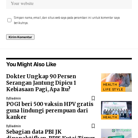
Simpan nama, email, dan situs web saya pada peramban ini untuk komentar saya
berikutnya.
You Might Also Like
Dokter Ungkap 90 Persen
Serangan Jantung Dipicu 1
HEALTH
Kebiasaan Pagi, Apa Itu?
LIFE STYLE
By
Diadmin
POGI beri 500 vaksin HPV gratis
guna lindungi perempuan dari
kanker
HEALTH
By
Diadmin
Sebagian data PBI JK