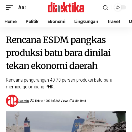
Aa
Home
Politik
Ekonomi
Lingkungan
Travel
O
Rencana ESDM pangkas
produksi batu bara dinilai
tekan ekonomi daerah
Rencana pengurangan 40-70 persen produksi batu bara
memicu gelombang PHK.
Diadmin
2 Februari 2026
665 Views
3 Min Read