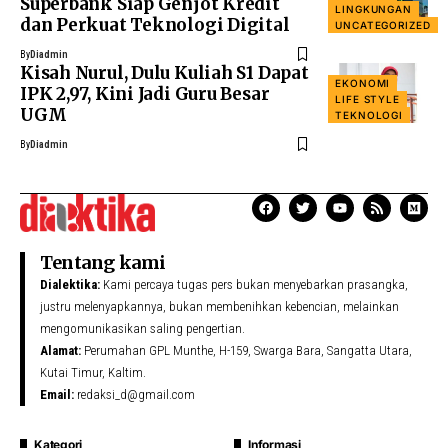
Superbank Siap Genjot Kredit
LINGKUNGAN
dan Perkuat Teknologi Digital
UNCATEGORIZED
By
Diadmin
Kisah Nurul, Dulu Kuliah S1 Dapat
EKONOMI
IPK 2,97, Kini Jadi Guru Besar
LIFE STYLE
UGM
TEKNOLOGI
By
Diadmin
Tentang kami
Dialektika:
Kami percaya tugas pers bukan menyebarkan prasangka,
justru melenyapkannya, bukan membenihkan kebencian, melainkan
mengomunikasikan saling pengertian.
Alamat:
Perumahan GPL Munthe, H-159, Swarga Bara, Sangatta Utara,
Kutai Timur, Kaltim.
Email:
redaksi_d@gmail.com
Kategori
Informasi