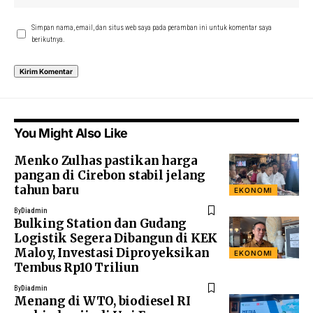
Simpan nama, email, dan situs web saya pada peramban ini untuk komentar saya
berikutnya.
You Might Also Like
Menko Zulhas pastikan harga
pangan di Cirebon stabil jelang
tahun baru
EKONOMI
By
Diadmin
Bulking Station dan Gudang
Logistik Segera Dibangun di KEK
Maloy, Investasi Diproyeksikan
EKONOMI
Tembus Rp10 Triliun
By
Diadmin
Menang di WTO, biodiesel RI