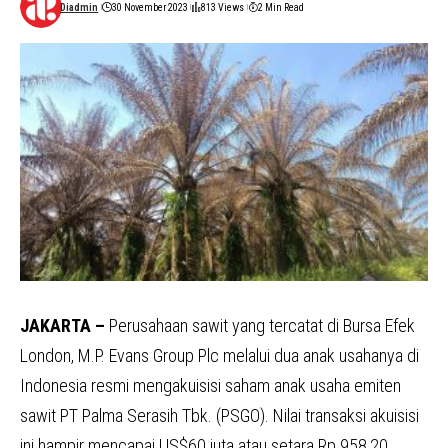
Diadmin
30 November 2023
813 Views
2 Min Read
JAKARTA –
Perusahaan sawit yang tercatat di Bursa Efek
London, M.P. Evans Group Plc melalui dua anak usahanya di
Indonesia resmi mengakuisisi saham anak usaha emiten
sawit PT Palma Serasih Tbk. (PSGO). Nilai transaksi akuisisi
ini hampir mencapai US$60 juta atau setara Rp 958,20