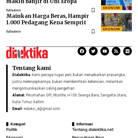
makin banjir di Uni Eropa
EKONOMI
By
Diadmin
Mainkan Harga Beras, Hampir
1.000 Pedagang Kena Semprit
EKONOMI
By
Diadmin
Tentang kami
Dialektika:
Kami percaya tugas pers bukan menyebarkan prasangka,
justru melenyapkannya, bukan membenihkan kebencian, melainkan
mengomunikasikan saling pengertian.
Alamat:
Perumahan GPL Munthe, H-159, Swarga Bara, Sangatta Utara,
Kutai Timur, Kaltim.
Email:
redaksi_d@gmail.com
Kategori
Informasi
Politik
Tentang dialektika.net
Ekonomi
Perusahaan Pers