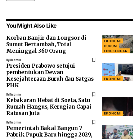
You Might Also Like
Korban Banjir dan Longsor di
EKONOMI
Sumut Bertambah, Total
HUKUM
Meninggal 360 Orang
LINGKUNGAN
By
Diadmin
Presiden Prabowo setujui
pembentukan Dewan
Kesejahteraan Buruh dan Satgas
EKONOMI
PHK
By
Diadmin
Kebakaran Hebat di Soeta, Satu
Rumah Hangus, Kerugian Capai
Ratusan Juta
EKONOMI
By
Diadmin
Pemerintah Bakal Bangun 7
Pabrik Pupuk Baru hingga 2029,