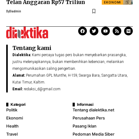
Telan Anggaran Rp57 Triliun
EKONOMI
By
Diadmin
Tentang kami
Dialektika:
Kami percaya tugas pers bukan menyebarkan prasangka,
justru melenyapkannya, bukan membenihkan kebencian, melainkan
mengomunikasikan saling pengertian.
Alamat:
Perumahan GPL Munthe, H-159, Swarga Bara, Sangatta Utara,
Kutai Timur, Kaltim.
Email:
redaksi_d@gmail.com
Kategori
Informasi
Politik
Tentang dialektika.net
Ekonomi
Perusahaan Pers
Health
Pasang Iklan
Travel
Pedoman Media Siber