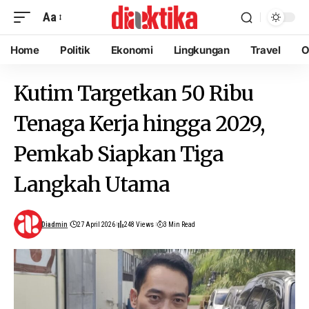
Aa
Home
Politik
Ekonomi
Lingkungan
Travel
O
Kutim Targetkan 50 Ribu
Tenaga Kerja hingga 2029,
Pemkab Siapkan Tiga
Langkah Utama
Diadmin
27 April 2026
248 Views
3 Min Read