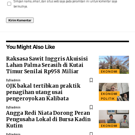
Simpan nama, email, dan situs web saya pada peramban ini untuk komentar saya
berikutnya.
You Might Also Like
Raksasa Sawit Inggris Akuisisi
Lahan Palma Serasih di Kutai
Timur Senilai Rp958 Miliar
EKONOMI
By
Diadmin
OJK bakal tertibkan praktik
penagihan utang usai
EKONOMI
pengeroyokan Kalibata
POLITIK
By
Diadmin
Angga Redi Niata Dorong Peran
Pengusaha Lokal di Bursa Kadin
Kutim
EKONOMI
By
Diadmin