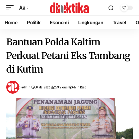
Aa
Home
Politik
Ekonomi
Lingkungan
Travel
O
Bantuan Polda Kaltim
Perkuat Petani Eks Tambang
di Kutim
Diadmin
30 Mei 2026
273 Views
6 Min Read