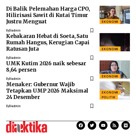
Di Balik Pelemahan Harga CPO,
Hilirisasi Sawit di Kutai Timur
Justru Menguat
EKONOMI
By
Diadmin
Kebakaran Hebat di Soeta, Satu
Rumah Hangus, Kerugian Capai
Ratusan Juta
EKONOMI
By
Diadmin
UMK Kutim 2026 naik sebesar
8,64 persen
EKONOMI
By
Diadmin
Menaker: Gubernur Wajib
Tetapkan UMP 2026 Maksimal
EKONOMI
24 Desember
POLITIK
By
Diadmin