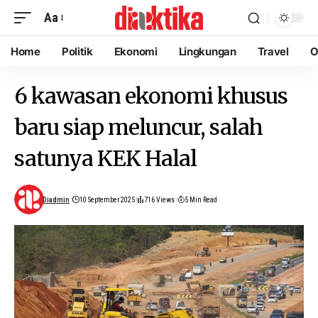
Aa
Home
Politik
Ekonomi
Lingkungan
Travel
O
6 kawasan ekonomi khusus
baru siap meluncur, salah
satunya KEK Halal
Diadmin
10 September 2025
716 Views
5 Min Read